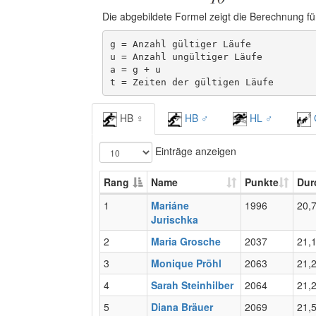
Die abgebildete Formel zeigt die Berechnung für
g = Anzahl gültiger Läufe

u = Anzahl ungültiger Läufe

a = g + u

t = Zeiten der gültigen Läufe
HB ♀
HB ♂
HL ♂
Einträge anzeigen
Rang
Name
Punkte
Dur
1
Mariáne
1996
20,
Jurischka
2
Maria Grosche
2037
21,
3
Monique Pröhl
2063
21,
4
Sarah Steinhilber
2064
21,
5
Diana Bräuer
2069
21,