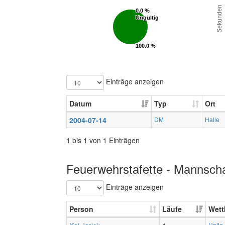
Sekunden
0.0 %
0.0 %
Ungültig
Ungültig
100.0 %
100.0 %
Gültig
Gültig
Einträge anzeigen
Datum
Typ
Ort
2004-07-14
DM
Halle
1 bis 1 von 1 Einträgen
Feuerwehrstafette - Mannscha
Einträge anzeigen
Person
Läufe
Wett
Halle