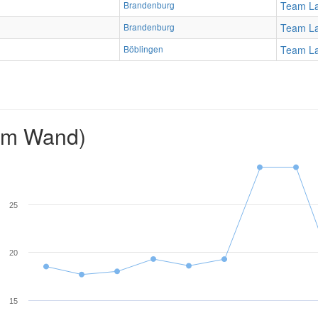
Brandenburg
Team La
Brandenburg
Team La
Böblingen
Team La
2m Wand)
25
20
15