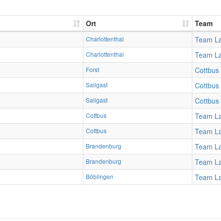
Ort
Team
Charlottenthal
Team La
Charlottenthal
Team La
Forst
Cottbus
Sallgast
Cottbus
Sallgast
Cottbus
Cottbus
Team La
Cottbus
Team La
Brandenburg
Team La
Brandenburg
Team La
Böblingen
Team La