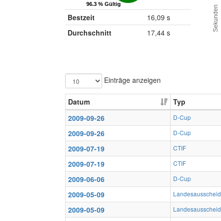
96.3 % Gültig
96.3 % Gültig
Sekunden
Bestzeit
16,09 s
Durchschnitt
17,44 s
Einträge anzeigen
Datum
Typ
2009-09-26
D-Cup
2009-09-26
D-Cup
2009-07-19
CTIF
2009-07-19
CTIF
2009-06-06
D-Cup
2009-05-09
Landesausscheid
2009-05-09
Landesausscheid