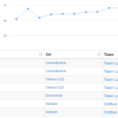
17
16
15
Ort
Team
Charlottenthal
Team La
Charlottenthal
Team La
Ostrava (CZ)
Team La
Ostrava (CZ)
Team La
Zeulenroda
Team La
Sallgast
Cottbus
Sallgast
Cottbus