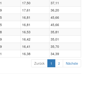
61
17,50
37,11
59
17,61
36,20
85
16,81
45,66
85
16,81
45,66
28
16,53
35,81
59
16,42
35,01
29
16,41
35,70
01
16,38
34,39
Zurück
1
2
Nächste