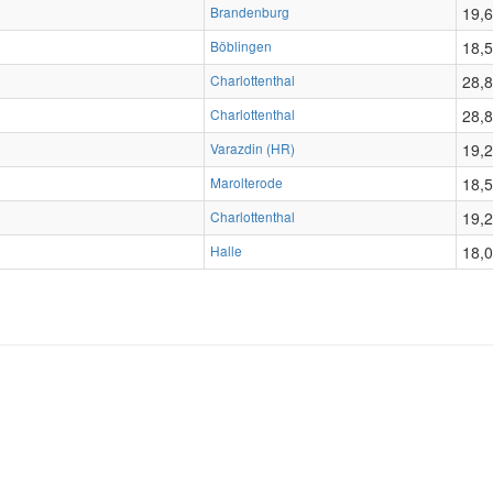
Brandenburg
19,
Böblingen
18,
Charlottenthal
28,
Charlottenthal
28,
Varazdin (HR)
19,
Marolterode
18,
Charlottenthal
19,
Halle
18,