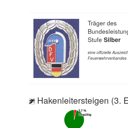
Träger des
Bundesleistun
Stufe
Silber
eine offizielle Ausze
Feuerwehrverbandes
Hakenleitersteigen (3. 
3.7 %
3.7 %
Ungültig
Ungültig