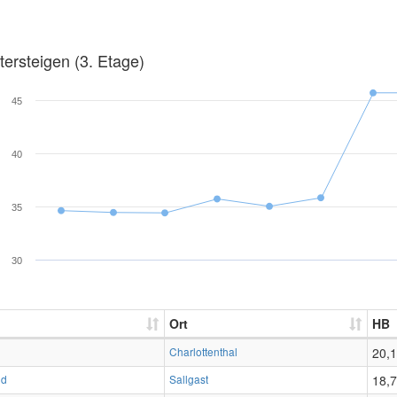
ersteigen (3. Etage)
45
40
35
30
Ort
HB
Charlottenthal
20,
id
Sallgast
18,