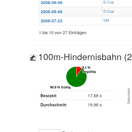
2008-09-06
D-Cup
2008-09-06
D-Cup
2008-07-23
DM
1 bis 10 von 27 Einträgen
100m-Hindernisbahn (
9.1 %
9.1 %
Ungültig
Ungültig
90.9 % Gültig
90.9 % Gültig
Sekunden
Bestzeit
17,68 s
Durchschnitt
19,96 s