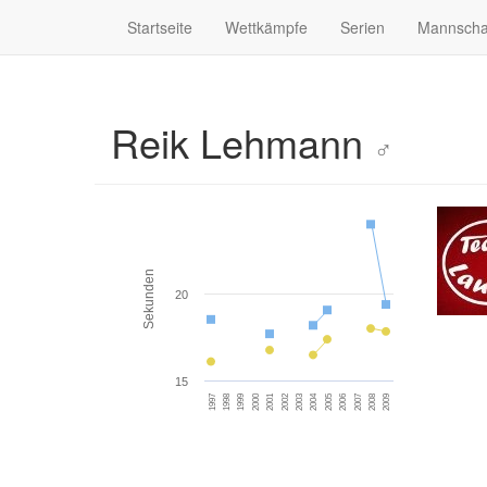
Startseite
Wettkämpfe
Serien
Mannscha
Reik Lehmann
♂
Sekunden
20
15
2008
2000
2005
1997
2002
2007
1999
2004
2009
2001
2006
1998
2003