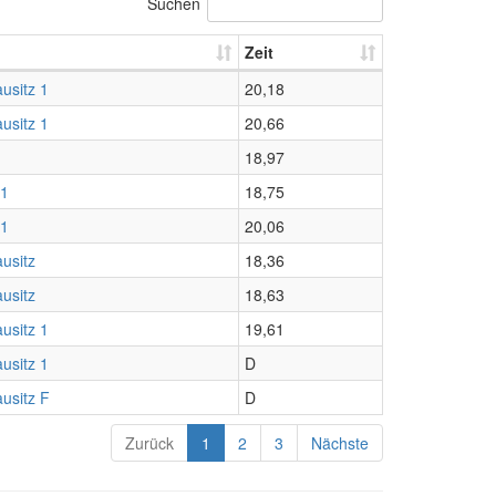
Suchen
Zeit
usitz 1
20,18
usitz 1
20,66
18,97
 1
18,75
 1
20,06
usitz
18,36
usitz
18,63
usitz 1
19,61
usitz 1
D
usitz F
D
Zurück
1
2
3
Nächste