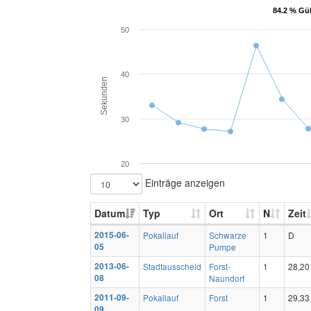
84.2 % Gül
84.2 % Gül
50
40
Sekunden
30
20
Einträge anzeigen
Datum
Typ
Ort
N
Zeit
2015-06-
Pokallauf
Schwarze
1
D
05
Pumpe
2013-06-
Stadtausscheid
Forst-
1
28,20
08
Naundorf
2011-09-
Pokallauf
Forst
1
29,33
09