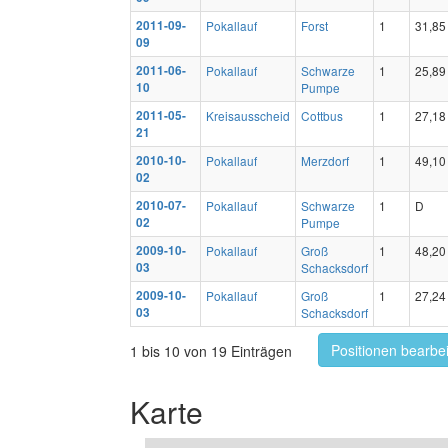
2011-09-
Pokallauf
Forst
1
31,85
09
2011-06-
Pokallauf
Schwarze
1
25,89
10
Pumpe
2011-05-
Kreisausscheid
Cottbus
1
27,18
21
2010-10-
Pokallauf
Merzdorf
1
49,10
02
2010-07-
Pokallauf
Schwarze
1
D
02
Pumpe
2009-10-
Pokallauf
Groß
1
48,20
03
Schacksdorf
2009-10-
Pokallauf
Groß
1
27,24
03
Schacksdorf
Positionen bearbe
1 bis 10 von 19 Einträgen
Karte