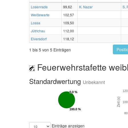
Losenrade
99,62
K. Nazar
S. 
Weißewarte
102,57
Lossa
109,50
Jütrichau
112,00
Elversdorf
118,12
Positi
1 bis 5 von 5 Einträgen
Feuerwehrstafette weibl
Standardwertung
Unbekannt
120
0.0 %
0.0 %
Zeit (s)
100
100.0 %
100.0 %
80
Einträge anzeigen