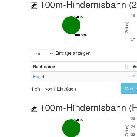
100m-Hindernisbahn (
18
0.0 %
0.0 %
Zeit (s)
100.0 %
100.0 %
17
Einträge anzeigen
Nachname
V
Engel
Ch
Manns
1 bis 1 von 1 Einträgen
100m-Hindernisbahn (Hü
26
0.0 %
0.0 %
Zeit (s)
24
22