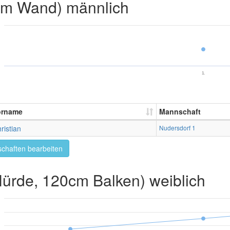
2m Wand) männlich
1.
orname
Mannschaft
ristian
Nudersdorf 1
chaften bearbeiten
rde, 120cm Balken) weiblich