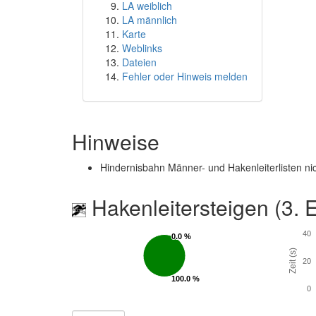
LA weiblich
LA männlich
Karte
Weblinks
Dateien
Fehler oder Hinweis melden
Hinweise
Hindernisbahn Männer- und Hakenleiterlisten ni
Hakenleitersteigen (3. 
40
0.0 %
0.0 %
Zeit (s)
20
100.0 %
100.0 %
0