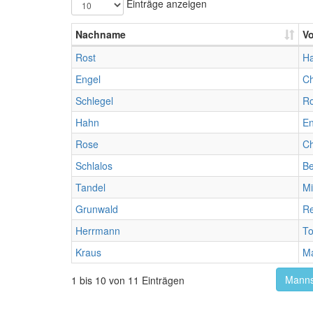
Einträge anzeigen
Nachname
V
Rost
H
Engel
Ch
Schlegel
R
Hahn
En
Rose
Ch
Schlalos
Be
Tandel
Mi
Grunwald
R
Herrmann
To
Kraus
Ma
Manns
1 bis 10 von 11 Einträgen