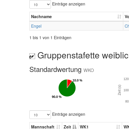
Einträge anzeigen
Nachname
V
Engel
Ch
1 bis 1 von 1 Einträgen
Gruppenstafette weibli
Standardwertung
WKO
120
10.0 %
10.0 %
Zeit (s)
100
90.0 %
90.0 %
80
Einträge anzeigen
Mannschaft
Zeit
WK1
W