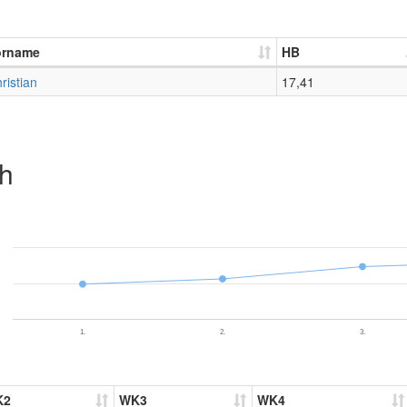
orname
HB
ristian
17,41
ch
1.
2.
3.
K2
WK3
WK4