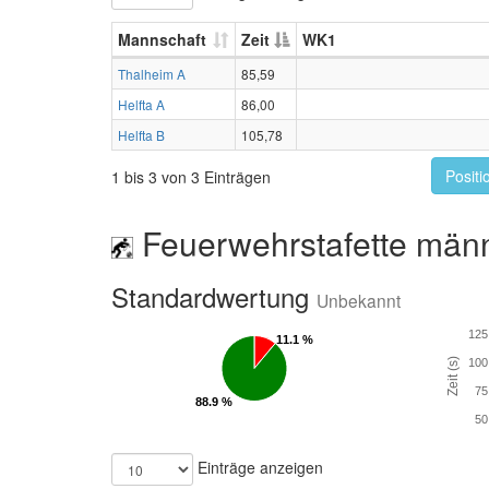
Mannschaft
Zeit
WK1
Thalheim A
85,59
Helfta A
86,00
Helfta B
105,78
Positi
1 bis 3 von 3 Einträgen
Feuerwehrstafette männ
Standardwertung
Unbekannt
125
11.1 %
11.1 %
Zeit (s)
100
75
88.9 %
88.9 %
50
Einträge anzeigen