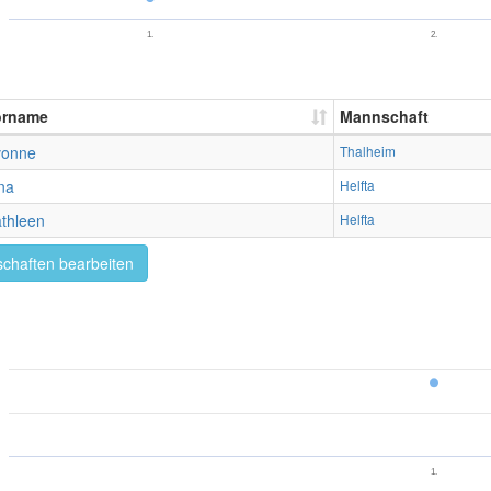
1.
2.
orname
Mannschaft
vonne
Thalheim
na
Helfta
thleen
Helfta
chaften bearbeiten
1.