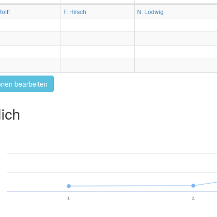
Rolff
F. Hirsch
N. Lodwig
onen bearbeiten
ich
1.
2.