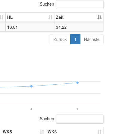
Suchen
HL
Zeit
16,81
34,22
Zurück
1
Nächste
4.
5.
Suchen
WK5
WK6