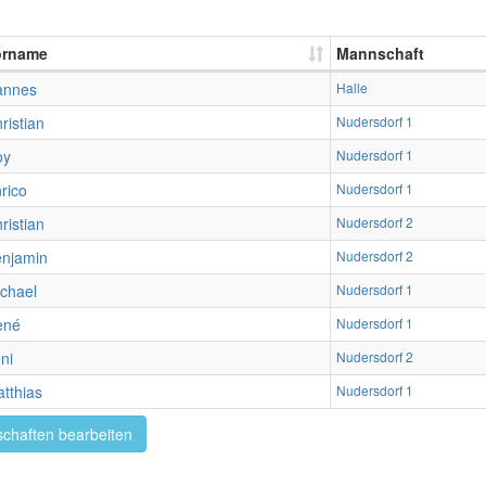
orname
Mannschaft
annes
Halle
ristian
Nudersdorf 1
oy
Nudersdorf 1
rico
Nudersdorf 1
ristian
Nudersdorf 2
njamin
Nudersdorf 2
chael
Nudersdorf 1
ené
Nudersdorf 1
ni
Nudersdorf 2
tthias
Nudersdorf 1
chaften bearbeiten