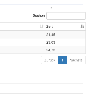
3.
Suchen
Zeit
21,45
23,03
24,73
Zurück
1
Nächste