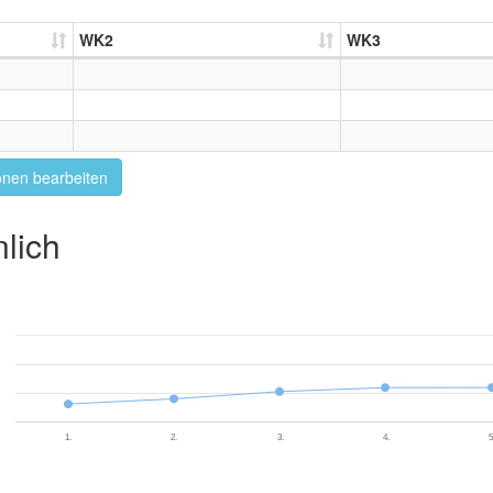
WK2
WK3
onen bearbeiten
lich
1.
2.
3.
4.
5