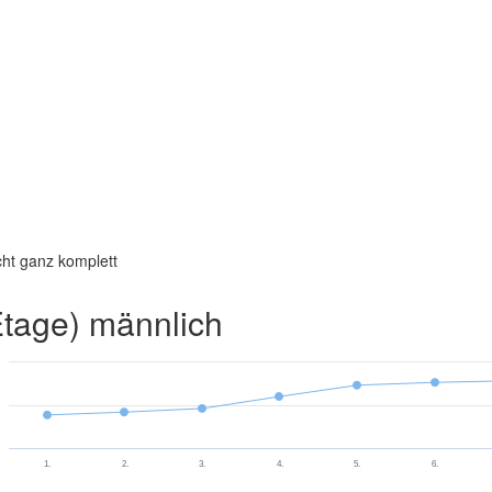
cht ganz komplett
Etage) männlich
1.
2.
3.
4.
5.
6.