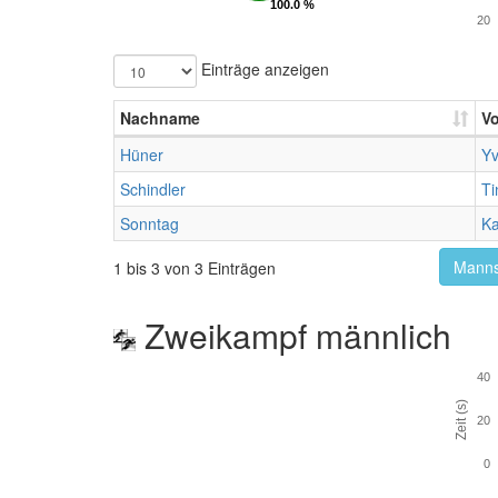
100.0 %
100.0 %
20
Einträge anzeigen
Nachname
V
Hüner
Y
Schindler
Ti
Sonntag
Ka
Manns
1 bis 3 von 3 Einträgen
Zweikampf männlich
40
Zeit (s)
20
0