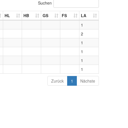
Suchen
HL
HB
GS
FS
LA
1
2
1
1
1
1
Zurück
1
Nächste