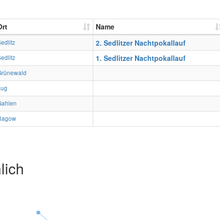
Ort
Name
edlitz
2. Sedlitzer Nachtpokallauf
edlitz
1. Sedlitzer Nachtpokallauf
Grünewald
Lug
Gahlen
Ragow
lich