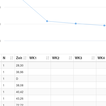
0
0
0
N
Zeit
WK1
WK2
WK3
WK4
1
28,30
1
36,96
1
D
1
38,08
1
40,42
1
43,26
1
72,72