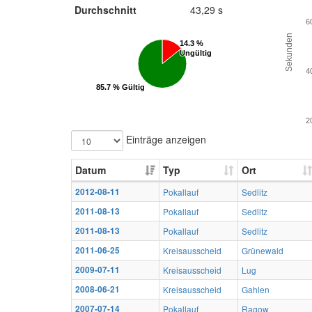
Durchschnitt
43,29 s
6
Sekunden
14.3 %
14.3 %
Ungültig
Ungültig
4
85.7 % Gültig
85.7 % Gültig
2
Einträge anzeigen
Datum
Typ
Ort
2012-08-11
Pokallauf
Sedlitz
2011-08-13
Pokallauf
Sedlitz
2011-08-13
Pokallauf
Sedlitz
2011-06-25
Kreisausscheid
Grünewald
2009-07-11
Kreisausscheid
Lug
2008-06-21
Kreisausscheid
Gahlen
2007-07-14
Pokallauf
Ragow