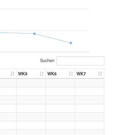
Suchen
WK5
WK6
WK7