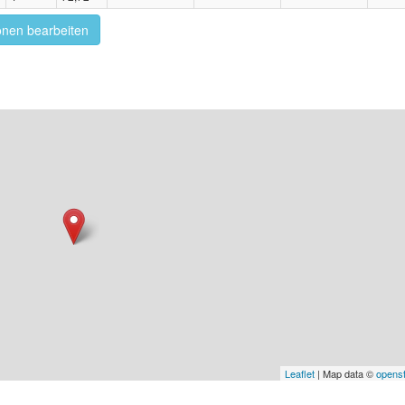
onen bearbeiten
Leaflet
| Map data ©
opens