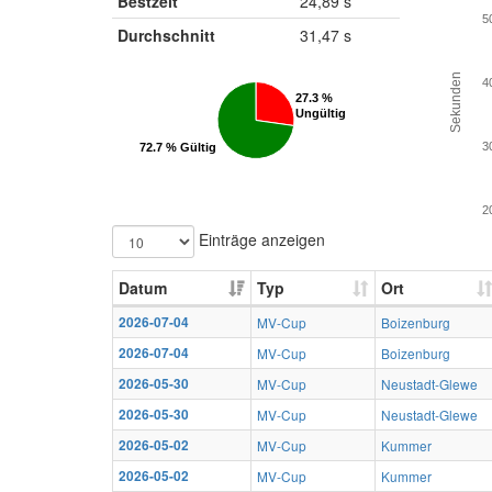
Bestzeit
24,89 s
5
Durchschnitt
31,47 s
Sekunden
4
27.3 %
27.3 %
Ungültig
Ungültig
3
72.7 % Gültig
72.7 % Gültig
2
Einträge anzeigen
Datum
Typ
Ort
2026-07-04
MV-Cup
Boizenburg
2026-07-04
MV-Cup
Boizenburg
2026-05-30
MV-Cup
Neustadt-Glewe
2026-05-30
MV-Cup
Neustadt-Glewe
2026-05-02
MV-Cup
Kummer
2026-05-02
MV-Cup
Kummer