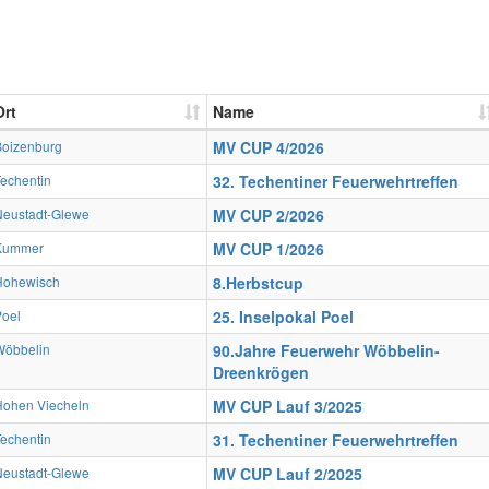
Ort
Name
Boizenburg
MV CUP 4/2026
echentin
32. Techentiner Feuerwehrtreffen
Neustadt-Glewe
MV CUP 2/2026
Kummer
MV CUP 1/2026
Hohewisch
8.Herbstcup
Poel
25. Inselpokal Poel
Wöbbelin
90.Jahre Feuerwehr Wöbbelin-
Dreenkrögen
Hohen Viecheln
MV CUP Lauf 3/2025
echentin
31. Techentiner Feuerwehrtreffen
Neustadt-Glewe
MV CUP Lauf 2/2025