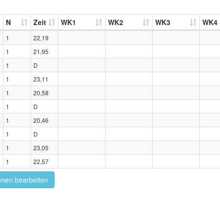
N
Zeit
WK1
WK2
WK3
WK4
1
22,19
1
21,95
1
D
1
23,11
1
20,58
1
D
1
20,46
1
D
1
23,05
1
22,57
onen bearbeiten