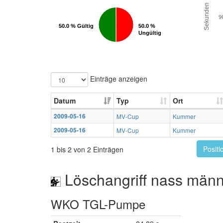
Sekunden
9
50.0 % Gültig
50.0 % Gültig
50.0 %
50.0 %
Ungültig
Ungültig
Einträge anzeigen
Datum
Typ
Ort
2009-05-16
MV-Cup
Kummer
2009-05-16
MV-Cup
Kummer
Positi
1 bis 2 von 2 Einträgen
Löschangriff nass männ
WKO TGL-Pumpe