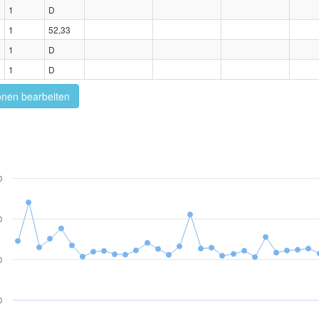
1
D
1
52,33
1
D
1
D
onen bearbeiten
0
0
0
0