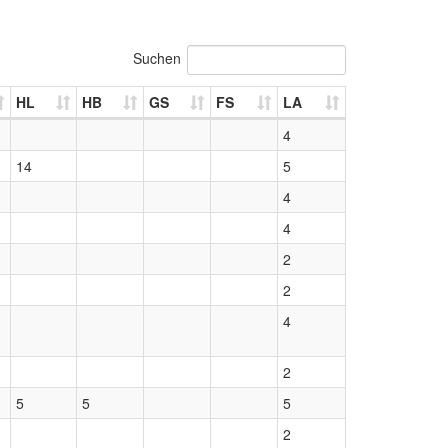
Suchen
HL
HB
GS
FS
LA
4
14
5
4
4
2
2
4
2
5
5
5
2