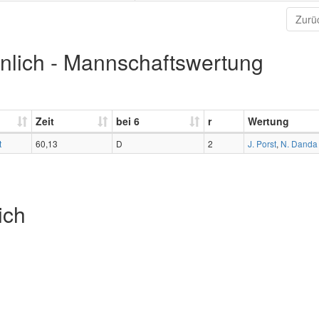
Zurü
nlich - Mannschaftswertung
Zeit
bei 6
r
Wertung
t
60,13
D
2
J. Porst
,
N. Danda
ich