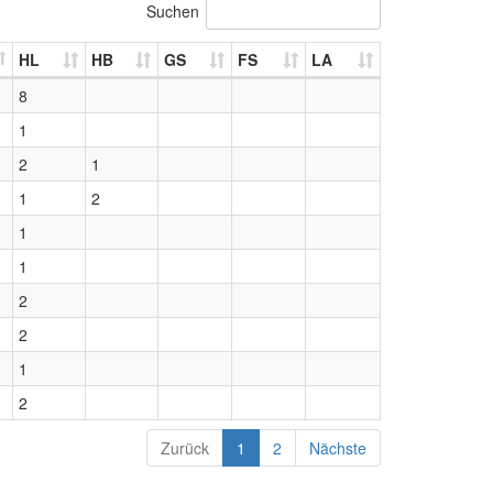
Suchen
HL
HB
GS
FS
LA
8
1
2
1
1
2
1
1
2
2
1
2
Zurück
1
2
Nächste