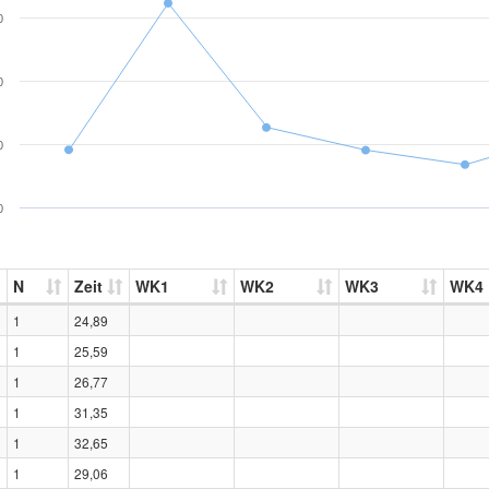
0
0
0
0
N
Zeit
WK1
WK2
WK3
WK4
1
24,89
1
25,59
1
26,77
1
31,35
1
32,65
1
29,06