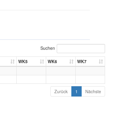
Suchen
WK5
WK6
WK7
Zurück
1
Nächste