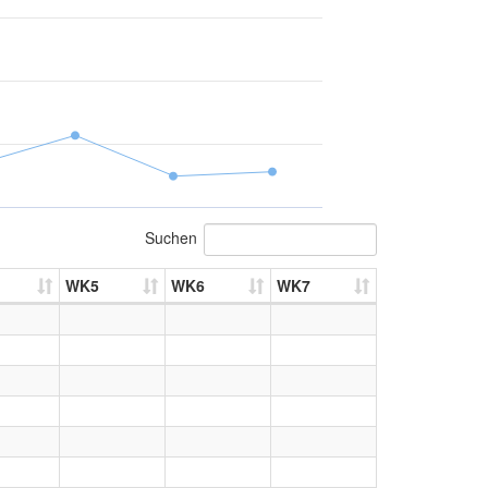
Suchen
WK5
WK6
WK7