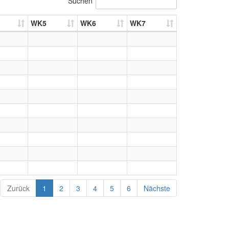
Suchen
WK5
WK6
WK7
Zurück
1
2
3
4
5
6
Nächste