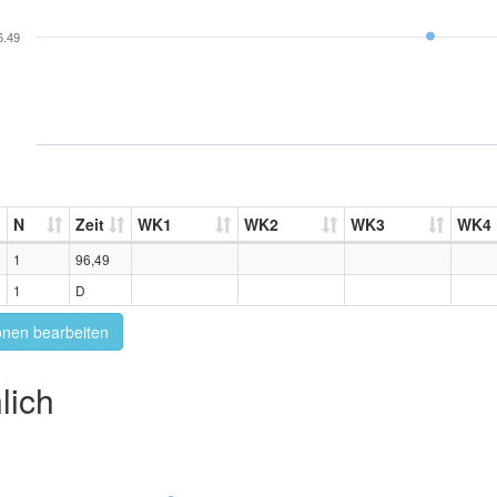
6.49
N
Zeit
WK1
WK2
WK3
WK4
1
96,49
1
D
onen bearbeiten
lich