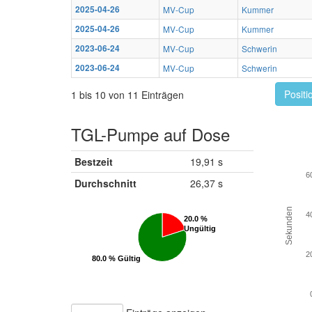
2025-04-26
MV-Cup
Kummer
2025-04-26
MV-Cup
Kummer
2023-06-24
MV-Cup
Schwerin
2023-06-24
MV-Cup
Schwerin
Positi
1 bis 10 von 11 Einträgen
TGL-Pumpe auf Dose
Bestzeit
19,91 s
6
Durchschnitt
26,37 s
Sekunden
4
20.0 %
20.0 %
Ungültig
Ungültig
2
80.0 % Gültig
80.0 % Gültig