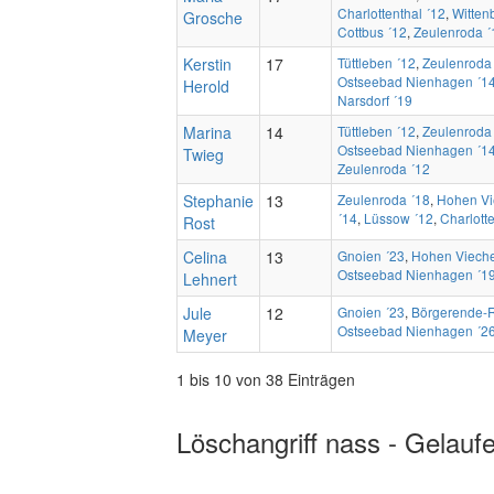
Charlottenthal ´12
,
Witten
Grosche
Cottbus ´12
,
Zeulenroda ´
Kerstin
17
Tüttleben ´12
,
Zeulenroda
Ostseebad Nienhagen ´1
Herold
Narsdorf ´19
Marina
14
Tüttleben ´12
,
Zeulenroda
Ostseebad Nienhagen ´1
Twieg
Zeulenroda ´12
Stephanie
13
Zeulenroda ´18
,
Hohen Vi
´14
,
Lüssow ´12
,
Charlotte
Rost
Celina
13
Gnoien ´23
,
Hohen Vieche
Ostseebad Nienhagen ´1
Lehnert
Jule
12
Gnoien ´23
,
Börgerende-R
Ostseebad Nienhagen ´2
Meyer
1 bis 10 von 38 Einträgen
Löschangriff nass - Gelauf