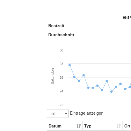
96.5 
96.5 
Bestzeit
Durchschnitt
30
28
Sekunden
26
24
22
Einträge anzeigen
Datum
Typ
Ort