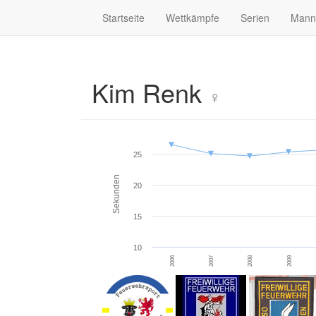
Startseite
Wettkämpfe
Serien
Mann
Kim Renk
♀
25
Sekunden
20
15
10
2008
2009
2006
2007