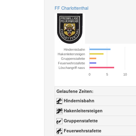
FF Charlottenthal
Hindernisbahn
Hakenleitersteigen
Gruppenstafette
Feuerwehrstafette
Löschangriff nass
0
5
10
Gelaufene Zeiten:
Hindernisbahn
Hakenleitersteigen
Gruppenstafette
Feuerwehrstafette