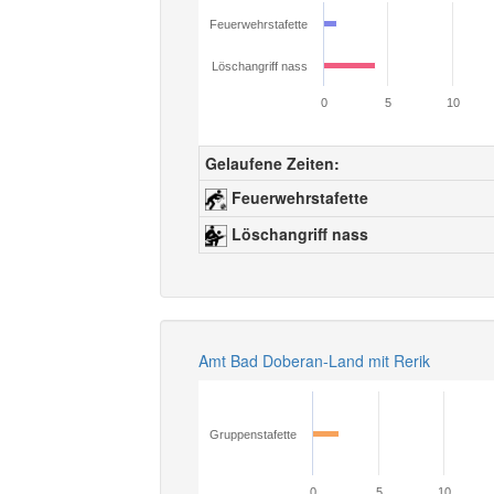
Feuerwehrstafette
Löschangriff nass
0
5
10
Gelaufene Zeiten:
Feuerwehrstafette
Löschangriff nass
Amt Bad Doberan-Land mit Rerik
Gruppenstafette
0
5
10