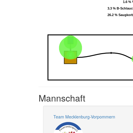
1.6 % 
1.6 % 
3.3 % B-Schlau
3.3 % B-Schlau
26.2 % Saugkor
26.2 % Saugkor
Mannschaft
Team Mecklenburg-Vorpommern