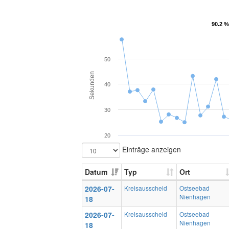
90.2 %
90.2 %
50
Sekunden
40
30
20
Einträge anzeigen
Datum
Typ
Ort
2026-07-
Kreisausscheid
Ostseebad
Nienhagen
18
2026-07-
Kreisausscheid
Ostseebad
Nienhagen
18