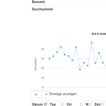
Bestzeit
Durchschnitt
75.5 % Gült
75.5 % Gült
50
40
Sekunden
30
20
10
Einträge anzeigen
Datum
Typ
Ort
N
Zeit