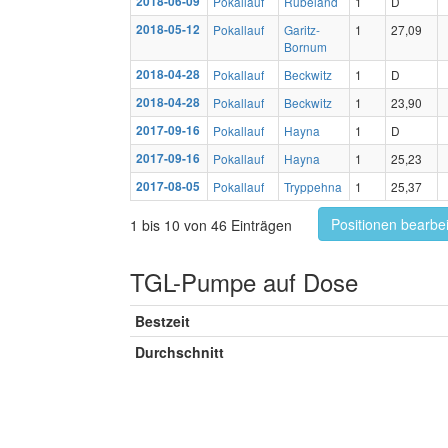
2018-06-09
Pokallauf
Rübeland
1
D
2018-05-12
Pokallauf
Garitz-
1
27,09
Bornum
2018-04-28
Pokallauf
Beckwitz
1
D
2018-04-28
Pokallauf
Beckwitz
1
23,90
2017-09-16
Pokallauf
Hayna
1
D
2017-09-16
Pokallauf
Hayna
1
25,23
2017-08-05
Pokallauf
Tryppehna
1
25,37
Positionen bearbe
1 bis 10 von 46 Einträgen
TGL-Pumpe auf Dose
Bestzeit
Durchschnitt