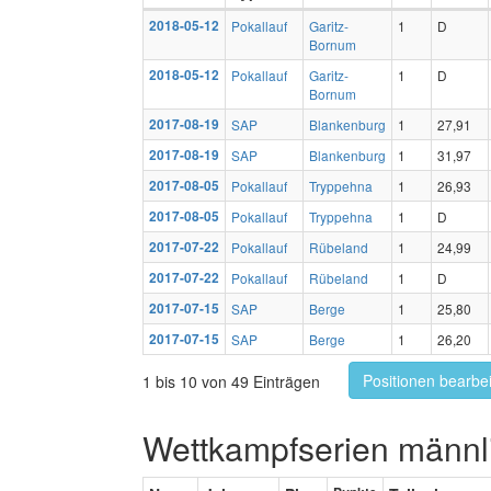
2018-05-12
Pokallauf
Garitz-
1
D
Bornum
2018-05-12
Pokallauf
Garitz-
1
D
Bornum
2017-08-19
SAP
Blankenburg
1
27,91
2017-08-19
SAP
Blankenburg
1
31,97
2017-08-05
Pokallauf
Tryppehna
1
26,93
2017-08-05
Pokallauf
Tryppehna
1
D
2017-07-22
Pokallauf
Rübeland
1
24,99
2017-07-22
Pokallauf
Rübeland
1
D
2017-07-15
SAP
Berge
1
25,80
2017-07-15
SAP
Berge
1
26,20
Positionen bearbe
1 bis 10 von 49 Einträgen
Wettkampfserien männl