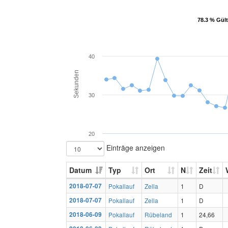
78.3 % Gült
78.3 % Gült
40
Sekunden
30
20
Einträge anzeigen
Datum
Typ
Ort
N
Zeit
2018-07-07
Pokallauf
Zella
1
D
2018-07-07
Pokallauf
Zella
1
D
2018-06-09
Pokallauf
Rübeland
1
24,66