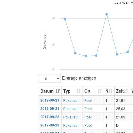
77.3 % Gült
77.3 % Gült
40
Sekunden
30
20
Einträge anzeigen
Datum
Typ
Ort
N
Zeit
2019-09-21
Pokallauf
Poel
1
21,91
2019-09-21
Pokallauf
Poel
1
25,03
2017-09-23
Pokallauf
Poel
1
21,09
2017-09-23
Pokallauf
Poel
1
D