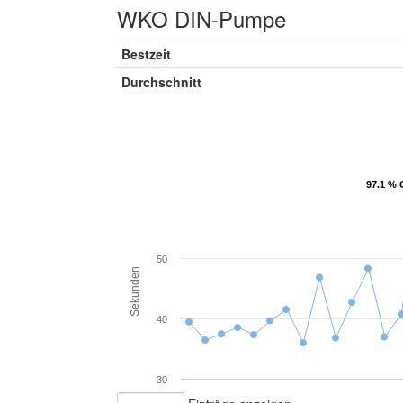
WKO DIN-Pumpe
Bestzeit
Durchschnitt
97.1 % 
97.1 % 
50
Sekunden
40
30