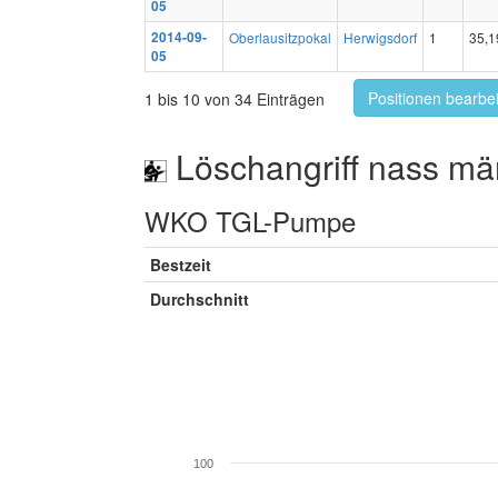
05
2014-09-
Oberlausitzpokal
Herwigsdorf
1
35,1
05
Positionen bearbe
1 bis 10 von 34 Einträgen
Löschangriff nass mä
WKO TGL-Pumpe
Bestzeit
Durchschnitt
100