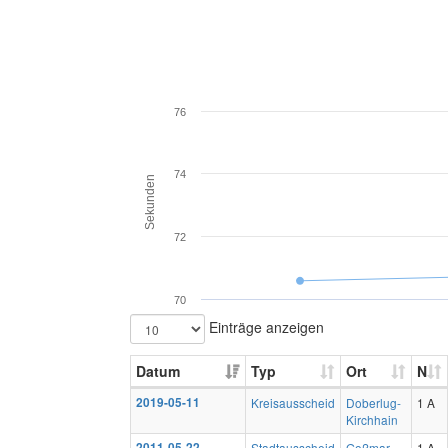
76
74
Sekunden
72
70
Einträge anzeigen
Datum
Typ
Ort
N
2019-05-11
Kreisausscheid
Doberlug-
1 A
Kirchhain
2011-05-22
Stadtausscheid
Goßmar
1 A