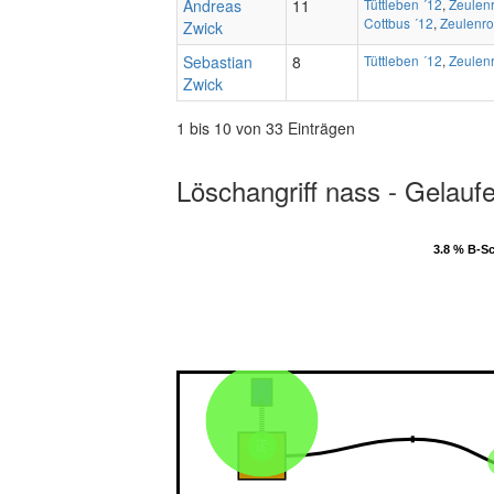
Andreas
11
Tüttleben ´12
,
Zeulen
Cottbus ´12
,
Zeulenro
Zwick
Sebastian
8
Tüttleben ´12
,
Zeulen
Zwick
1 bis 10 von 33 Einträgen
Löschangriff nass - Gelauf
3.8 % B-S
3.8 % B-S