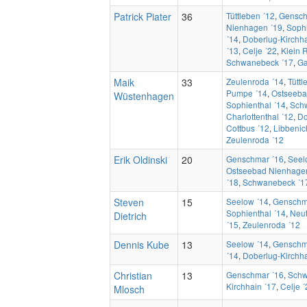
Patrick Piater
36
Tüttleben ´12
,
Gensch
Nienhagen ´19
,
Sophi
´14
,
Doberlug-Kirchha
´13
,
Celje ´22
,
Klein 
Schwanebeck ´17
,
Ga
Maik
33
Zeulenroda ´14
,
Tüttl
Pumpe ´14
,
Ostseeba
Wüstenhagen
Sophienthal ´14
,
Sch
Charlottenthal ´12
,
Do
Cottbus ´12
,
Libbenic
Zeulenroda ´12
Erik Oldinski
20
Genschmar ´16
,
Seel
Ostseebad Nienhage
´18
,
Schwanebeck ´1
Steven
15
Seelow ´14
,
Genschm
Sophienthal ´14
,
Neut
Dietrich
´15
,
Zeulenroda ´12
Dennis Kube
13
Seelow ´14
,
Genschm
´14
,
Doberlug-Kirchha
Christian
13
Genschmar ´16
,
Schw
Kirchhain ´17
,
Celje ´
Mlosch