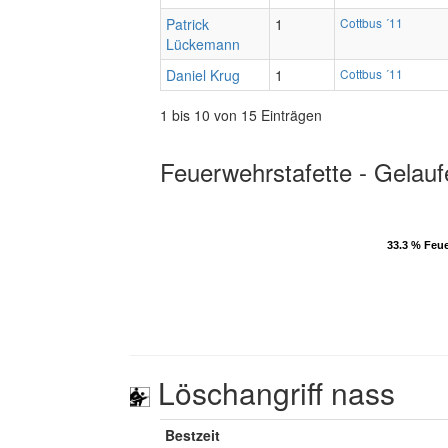
Patrick
1
Cottbus ´11
Lückemann
Daniel Krug
1
Cottbus ´11
1 bis 10 von 15 Einträgen
Feuerwehrstafette - Gelauf
33.3 % Feu
33.3 % Feu
Löschangriff nass
Bestzeit