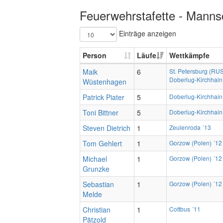
Feuerwehrstafette - Mannsc
Einträge anzeigen
Person
Läufe
Wettkämpfe
Maik
6
St. Petersburg (RUS
Doberlug-Kirchhain
Wüstenhagen
Patrick Piater
5
Doberlug-Kirchhain
Toni Bittner
5
Doberlug-Kirchhain
Steven Dietrich
1
Zeulenroda ´13
Tom Gehlert
1
Gorzow (Polen) ´12
Michael
1
Gorzow (Polen) ´12
Grunzke
Sebastian
1
Gorzow (Polen) ´12
Melde
Christian
1
Cottbus ´11
Pätzold