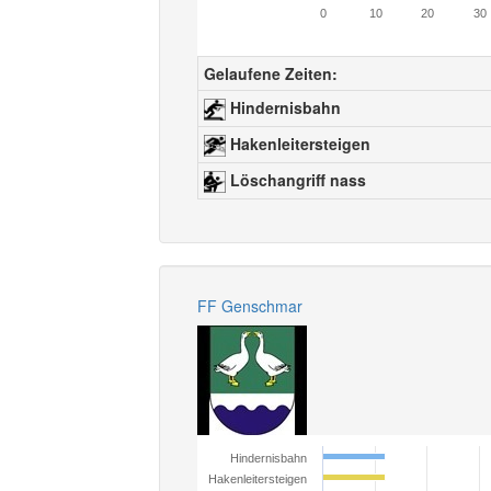
0
10
20
30
Gelaufene Zeiten:
Hindernisbahn
Hakenleitersteigen
Löschangriff nass
FF Genschmar
Hindernisbahn
Hakenleitersteigen