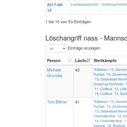
2017-09-
Landesausscheid
Doberlug-Kirchh
15
1 bis 10 von 53 Einträgen
Löschangriff nass - Mannsc
Einträge anzeigen
Person
Läufe
Wettkämpfe
Michael
42
Tüttleben ´12
,
Gensch
Pumpe ´14
,
Zeulenro
Grunzke
´13
,
Ostseebad Nienh
Doberlug-Kirchhain ´
´11
,
Cottbus ´12
,
Libb
´19
,
Cottbus ´15
,
Seel
Toni Bittner
41
Tüttleben ´12
,
Gensch
Pumpe ´14
,
Zeulenro
´13
,
Ostseebad Nienh
Charlottenthal ´12
,
Do
´14
,
Charlottenthal ´1
Seelow ´18
,
Rostock 