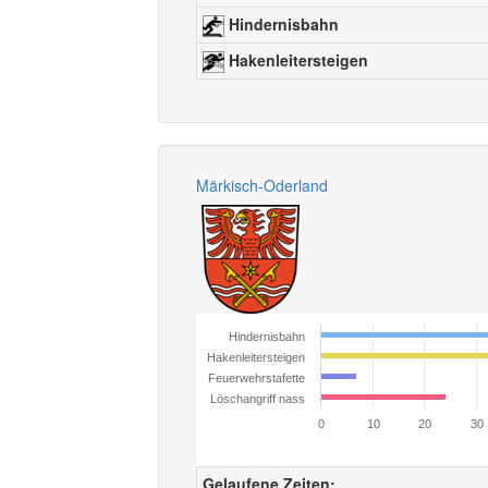
Hindernisbahn
Hakenleitersteigen
Märkisch-Oderland
Hindernisbahn
Hakenleitersteigen
Feuerwehrstafette
Löschangriff nass
0
10
20
30
Gelaufene Zeiten: