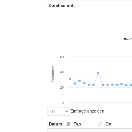
Durchschnitt
96.2 
96.2 
60
Sekunden
40
20
0
Einträge anzeigen
Datum
Typ
Ort