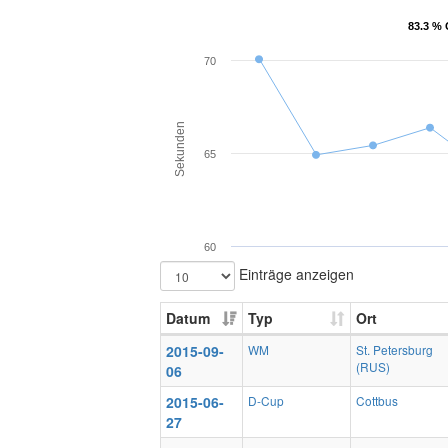
83.3 % 
83.3 % 
70
Sekunden
65
60
Einträge anzeigen
Datum
Typ
Ort
2015-09-
WM
St. Petersburg
(RUS)
06
2015-06-
D-Cup
Cottbus
27