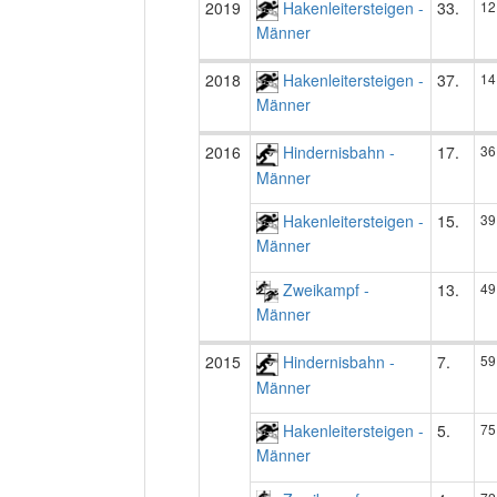
2019
Hakenleitersteigen -
33.
12
Männer
2018
Hakenleitersteigen -
37.
14
Männer
2016
Hindernisbahn -
17.
36
Männer
Hakenleitersteigen -
15.
39
Männer
Zweikampf -
13.
49
Männer
2015
Hindernisbahn -
7.
59
Männer
Hakenleitersteigen -
5.
75
Männer