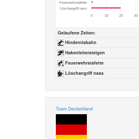
Feuerwehrstafette
Löschangriff nass
0
10
20
30
Gelaufene Zeiten:
Hindernisbahn
Hakenleitersteigen
Feuerwehrstafette
Löschangriff nass
Team Deutschland