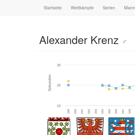
Startseite
Wettkämpfe
Serien
Mann
Alexander Krenz
♂
30
Sekunden
20
10
2005
2007
2000
2002
2004
2006
1999
2008
2001
2003