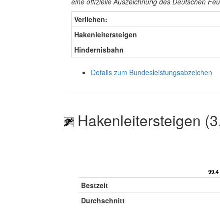
eine offizielle Auszeichnung des Deutschen F
Verliehen:
Hakenleitersteigen
Hindernisbahn
Details zum Bundesleistungsabzeichen
Hakenleitersteigen (3
99.4
99.4
Bestzeit
Durchschnitt