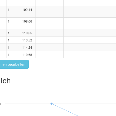
1
102,44
1
108,06
1
119,65
1
113,52
1
114,24
1
119,68
onen bearbeiten
ich
8