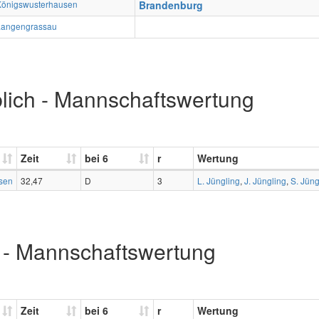
Königswusterhausen
Brandenburg
Langengrassau
blich - Mannschaftswertung
Zeit
bei 6
r
Wertung
sen
32,47
D
3
L. Jüngling
,
J. Jüngling
,
S. Jüng
 - Mannschaftswertung
Zeit
bei 6
r
Wertung