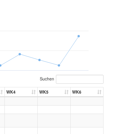
Suchen
WK4
WK5
WK6