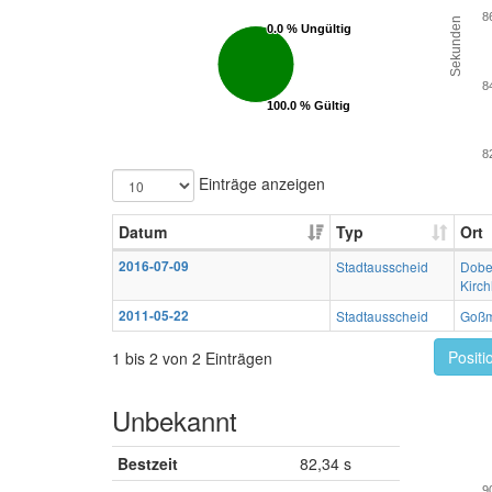
8
Sekunden
0.0 % Ungültig
0.0 % Ungültig
8
100.0 % Gültig
100.0 % Gültig
8
Einträge anzeigen
Datum
Typ
Ort
2016-07-09
Stadtausscheid
Dobe
Kirch
2011-05-22
Stadtausscheid
Goß
Positi
1 bis 2 von 2 Einträgen
Unbekannt
Bestzeit
82,34 s
9