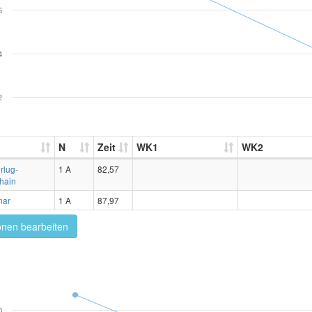
6
4
2
N
Zeit
WK1
WK2
rlug-
1 A
82,57
hain
mar
1 A
87,97
onen bearbeiten
0