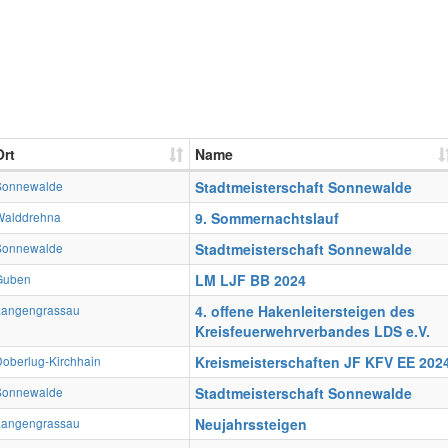
Ort
Name
Sonnewalde
Stadtmeisterschaft Sonnewalde
Walddrehna
9. Sommernachtslauf
Sonnewalde
Stadtmeisterschaft Sonnewalde
Guben
LM LJF BB 2024
Langengrassau
4. offene Hakenleitersteigen des
Kreisfeuerwehrverbandes LDS e.V.
oberlug-Kirchhain
Kreismeisterschaften JF KFV EE 202
Sonnewalde
Stadtmeisterschaft Sonnewalde
Langengrassau
Neujahrssteigen