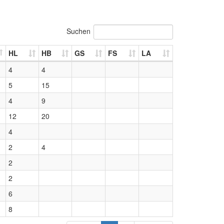
Suchen
HL
HB
GS
FS
LA
4
4
5
15
4
9
12
20
4
2
4
2
2
6
8