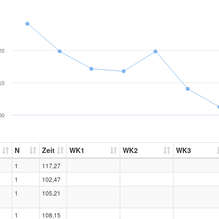
20
10
00
N
Zeit
WK1
WK2
WK3
1
117,27
1
102,47
1
105,21
1
108,15