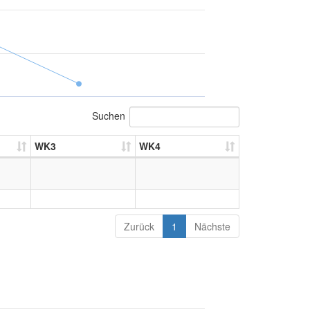
Suchen
WK3
WK4
Zurück
1
Nächste