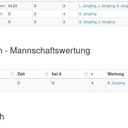
sen
64,23
D
3
L. Jüngling
,
J. Jüngling
,
S. Jüng
in
D
D
4
S. Jüngling
D
D
3
S. Jüngling
,
J. Jüngling
h - Mannschaftswertung
Zeit
bei 6
r
Wertung
-
D
D
4
B. Jüngling
ch