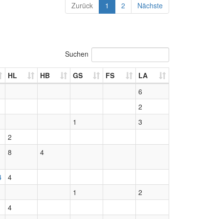
Zurück
1
2
Nächste
Suchen
HL
HB
GS
FS
LA
6
2
1
3
2
8
4
4
4
1
2
4