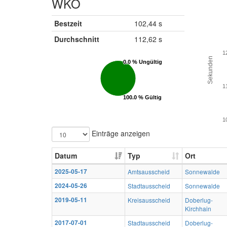
WKO
Bestzeit
102,44 s
Durchschnitt
112,62 s
1
Sekunden
0.0 % Ungültig
0.0 % Ungültig
1
100.0 % Gültig
100.0 % Gültig
1
Einträge anzeigen
Datum
Typ
Ort
2025-05-17
Amtsausscheid
Sonnewalde
2024-05-26
Stadtausscheid
Sonnewalde
2019-05-11
Kreisausscheid
Doberlug-
Kirchhain
2017-07-01
Stadtausscheid
Doberlug-