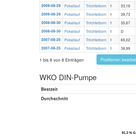
2009-08-29
Pokallauf
Tröchtelborn
1
33,16
2009-08-29
Pokallauf
Tröchtelborn
1
39,73
2008-08-30
Pokallauf
Tröchtelborn
1
35,67
2008-08-30
Pokallauf
Tröchtelborn
1
D
2007-08-25
Pokallauf
Tröchtelborn
1
65,02
2007-08-25
Pokallauf
Tröchtelborn
1
38,99
Positionen bearbe
1 bis 8 von 8 Einträgen
WKO DIN-Pumpe
Bestzeit
Durchschnitt
91.3 % G
91.3 % G