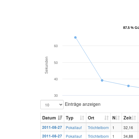
87.5 % Gü
87.5 % Gü
60
Sekunden
50
40
30
Einträge anzeigen
Datum
Typ
Ort
N
Zeit
2011-08-27
Pokallauf
Tröchtelborn
1
32,16
2011-08-27
Pokallauf
Tröchtelborn
1
34,88