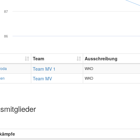
87
86
Team
Ausschreibung
roda
Team MV 1
WKO
gen
Team MV
WKO
smitglieder
kämpfe