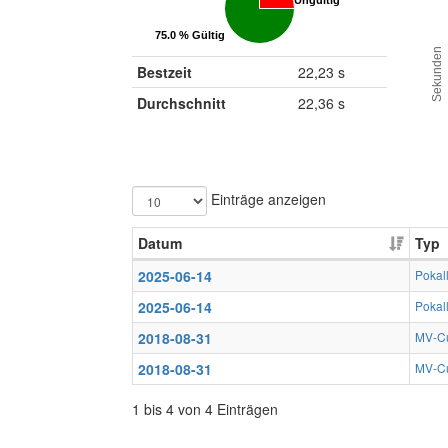
75.0 % Gültig
75.0 % Gültig
Sekunden
Bestzeit
22,23 s
Durchschnitt
22,36 s
Einträge anzeigen
Datum
Typ
2025-06-14
Pokal
2025-06-14
Pokal
2018-08-31
MV-C
2018-08-31
MV-C
1 bis 4 von 4 Einträgen