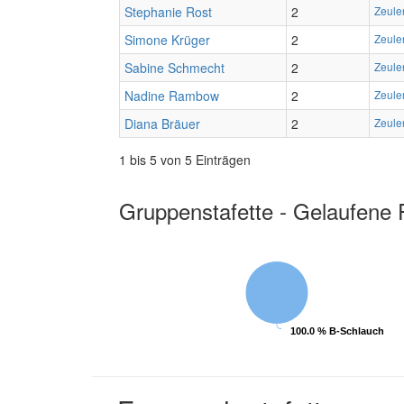
Stephanie Rost
2
Zeule
Simone Krüger
2
Zeule
Sabine Schmecht
2
Zeule
Nadine Rambow
2
Zeule
Diana Bräuer
2
Zeule
1 bis 5 von 5 Einträgen
Gruppenstafette - Gelaufene 
100.0 % B-Schlauch
100.0 % B-Schlauch