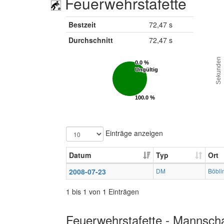
Feuerwehrstafette
Bestzeit
72,47 s
Durchschnitt
72,47 s
Sekunden
0.0 %
0.0 %
Ungültig
Ungültig
100.0 %
100.0 %
Gültig
Gültig
Einträge anzeigen
Datum
Typ
Ort
2008-07-23
DM
Böbli
1 bis 1 von 1 Einträgen
Feuerwehrstafette - Mannscha