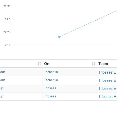
22.35
22.3
22.25
22.2
Ort
Team
lauf
Techentin
Tribsees E
lauf
Techentin
Tribsees E
up
Tribsees
Tribsees E
up
Tribsees
Tribsees E