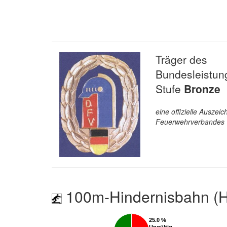
Träger des
Bundesleistun
Stufe
Bronze
eine offizielle Ausze
Feuerwehrverbandes
100m-Hindernisbahn (H
25.0 %
25.0 %
Ungültig
Ungültig