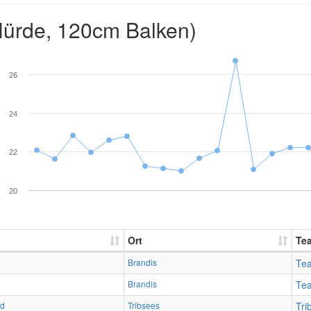
ürde, 120cm Balken)
26
24
22
20
Ort
Te
Brandis
Te
Brandis
Te
id
Tribsees
Tri