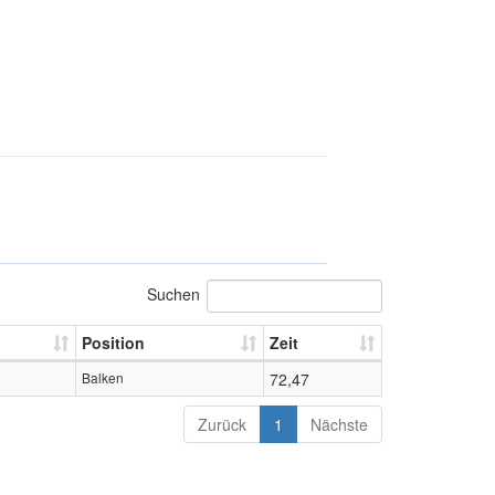
Suchen
Position
Zeit
Balken
72,47
Zurück
1
Nächste