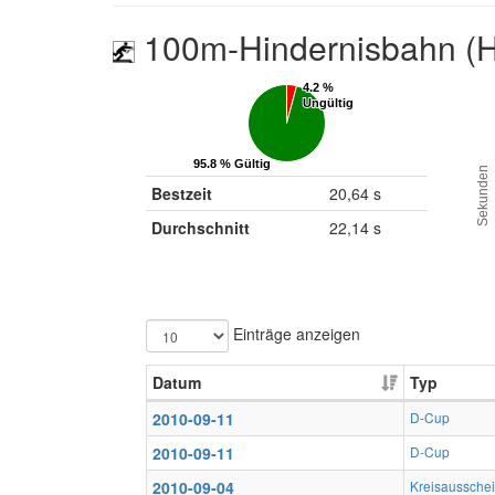
100m-Hindernisbahn (H
4.2 %
4.2 %
Ungültig
Ungültig
95.8 % Gültig
95.8 % Gültig
Sekunden
Bestzeit
20,64 s
Durchschnitt
22,14 s
Einträge anzeigen
Datum
Typ
2010-09-11
D-Cup
2010-09-11
D-Cup
2010-09-04
Kreisaussche