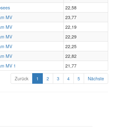
bsees
22,58
am MV
23,77
am MV
22,19
am MV
22,29
am MV
22,25
am MV
22,82
am MV 1
21,77
Zurück
1
2
3
4
5
Nächste