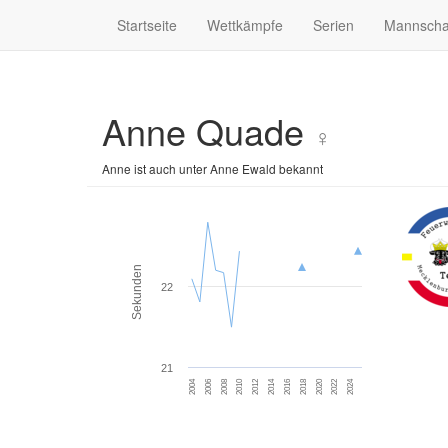
Startseite
Wettkämpfe
Serien
Mannscha
Anne Quade
♀
Anne ist auch unter Anne Ewald bekannt
Sekunden
22
21
2004
2010
2016
2022
2006
2012
2018
2024
2008
2014
2020