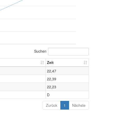
Suchen
Zeit
22,47
22,39
22,23
D
Zurück
1
Nächste