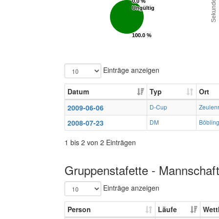
Sekunden
0.0 %
0.0 %
Ungültig
Ungültig
100.0 %
100.0 %
Gültig
Gültig
Einträge anzeigen
Datum
Typ
Ort
2009-06-06
D-Cup
Zeulen
2008-07-23
DM
Böblin
1 bis 2 von 2 Einträgen
Gruppenstafette - Mannschaft
Einträge anzeigen
Person
Läufe
Wett