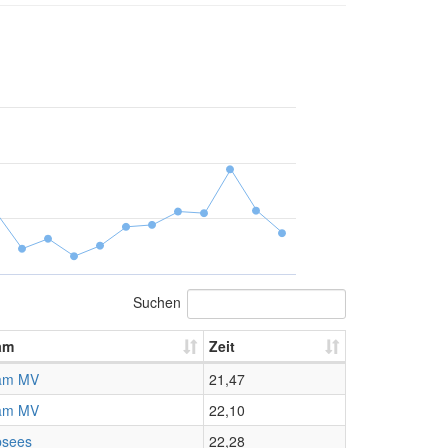
Suchen
am
Zeit
am MV
21,47
am MV
22,10
bsees
22,28