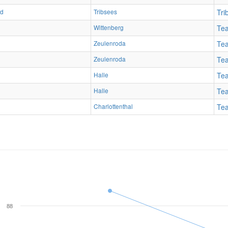
id
Tribsees
Tri
Wittenberg
Te
Zeulenroda
Te
Zeulenroda
Te
Halle
Te
Halle
Te
Charlottenthal
Te
88