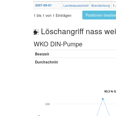
2007-09-01
Landesausscheid
Brandenburg
1 
Positionen bearbe
1 bis 1 von 1 Einträgen
Löschangriff nass wei
WKO DIN-Pumpe
Bestzeit
Durchschnitt
93.3 % G
93.3 % G
100