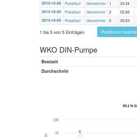
2013-10-05
Pokallauf
Genschmar
1
33,34
2013-10-05
Pokallauf
Genschmar
2
52,66
2013-10-05
Pokallauf
Genschmar
2
39,55
Positionen bearbe
1 bis 5 von 5 Einträgen
WKO DIN-Pumpe
Bestzeit
Durchschnitt
93.1 % G
93.1 % G
100
75