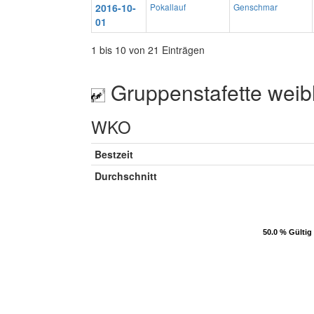
2016-10-
Pokallauf
Genschmar
01
1 bis 10 von 21 Einträgen
Gruppenstafette weib
WKO
Bestzeit
Durchschnitt
50.0 % Gültig
50.0 % Gültig