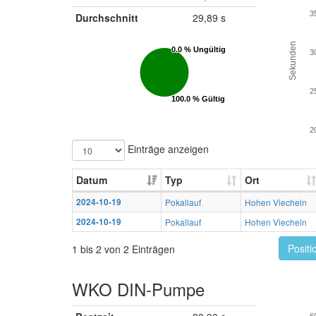
3
Durchschnitt
29,89 s
Sekunden
0.0 % Ungültig
0.0 % Ungültig
3
2
100.0 % Gültig
100.0 % Gültig
2
Einträge anzeigen
Datum
Typ
Ort
2024-10-19
Pokallauf
Hohen Viecheln
2024-10-19
Pokallauf
Hohen Viecheln
Positi
1 bis 2 von 2 Einträgen
WKO DIN-Pumpe