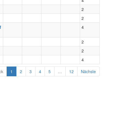
4
2
2
f
4
2
2
4
ck
1
2
3
4
5
…
12
Nächste