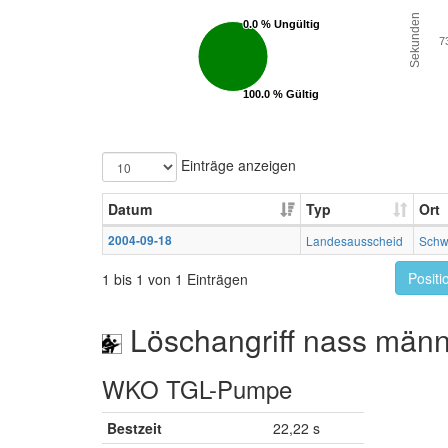
Sekunden
0.0 % Ungültig
0.0 % Ungültig
7
100.0 % Gültig
100.0 % Gültig
Einträge anzeigen
Datum
Typ
Ort
2004-09-18
Landesausscheid
Schw
Positi
1 bis 1 von 1 Einträgen
Löschangriff nass männ
WKO TGL-Pumpe
Bestzeit
22,22 s