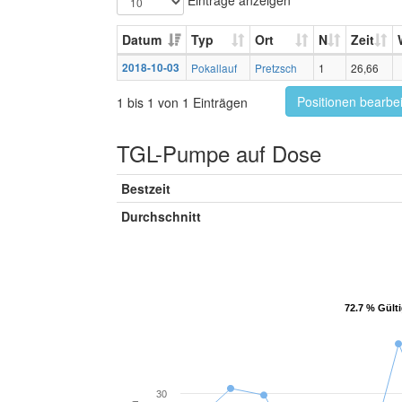
Datum
Typ
Ort
N
Zeit
2018-10-03
Pokallauf
Pretzsch
1
26,66
Positionen bearbe
1 bis 1 von 1 Einträgen
TGL-Pumpe auf Dose
Bestzeit
Durchschnitt
72.7 % Gült
72.7 % Gült
30