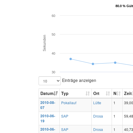
80.0 % Gül
80.0 % Gül
60
50
Sekunden
40
30
Einträge anzeigen
Datum
Typ
Ort
N
Zeit
2010-08-
Pokallauf
Lütte
1
39,0
07
2010-06-
SAP
Drosa
1
59,4
19
2010-06-
SAP
Drosa
1
40,7