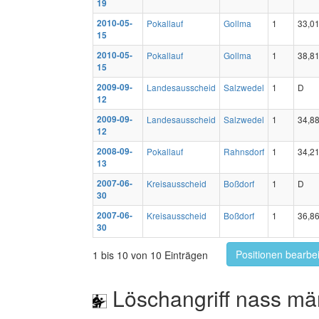
19
2010-05-
Pokallauf
Gollma
1
33,0
15
2010-05-
Pokallauf
Gollma
1
38,8
15
2009-09-
Landesausscheid
Salzwedel
1
D
12
2009-09-
Landesausscheid
Salzwedel
1
34,8
12
2008-09-
Pokallauf
Rahnsdorf
1
34,2
13
2007-06-
Kreisausscheid
Boßdorf
1
D
30
2007-06-
Kreisausscheid
Boßdorf
1
36,8
30
Positionen bearbe
1 bis 10 von 10 Einträgen
Löschangriff nass mä