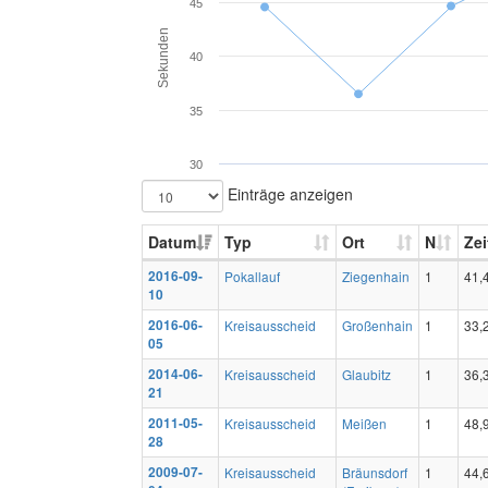
45
Sekunden
40
35
30
Einträge anzeigen
Datum
Typ
Ort
N
Zei
2016-09-
Pokallauf
Ziegenhain
1
41,
10
2016-06-
Kreisausscheid
Großenhain
1
33,
05
2014-06-
Kreisausscheid
Glaubitz
1
36,
21
2011-05-
Kreisausscheid
Meißen
1
48,
28
2009-07-
Kreisausscheid
Bräunsdorf
1
44,