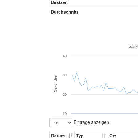
Bestzeit
Durchschnitt
93.2 
93.2 
40
30
Sekunden
20
10
Einträge anzeigen
Datum
Typ
Ort