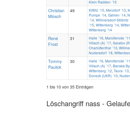
Klein Radden ´15
Christian
49
Kittlitz ´15
,
Merzdorf ´13
,
M
Pumpe ´14
,
Gahlen ´14
,
N
Mlosch
´14
,
Willmersdorf-Stöbritz 
´15
,
Wittenberg ´14
,
Witte
Wittenberg ´14
René
31
Halle ´16
,
Marolterode ´1
Villach (A) ´17
,
Saratov (R
Frost
Charlottenthal ´13
,
Willmer
Nudersdorf ´18
,
Wittenber
Tommy
30
Halle ´16
,
Marolterode ´1
Villach (A) ´17
,
Banská Bys
Paulick
Wittenberg ´12
,
Taura ´13
Donezk (UKR) ´10
,
Nuders
1 bis 10 von 35 Einträgen
Löschangriff nass - Gelauf