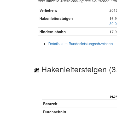
eine offizielle Auszeichnung des Deutschen F
Verliehen:
201
Hakenleitersteigen
16,
30.0
Hindernisbahn
17,
Details zum Bundesleistungsabzeichen
Hakenleitersteigen (3
96.0 
96.0 
Bestzeit
Durchschnitt