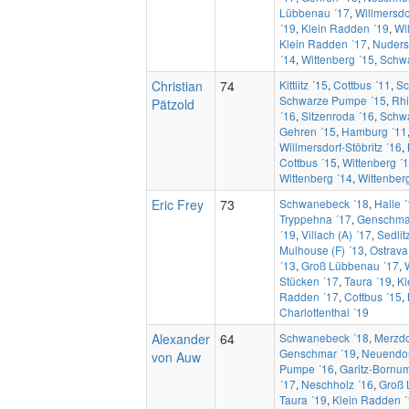
Lübbenau ´17
,
Willmersdor
´19
,
Klein Radden ´19
,
Wi
Klein Radden ´17
,
Nuders
´14
,
Wittenberg ´15
,
Schw
Christian
74
Kittlitz ´15
,
Cottbus ´11
,
Sc
Schwarze Pumpe ´15
,
Rhi
Pätzold
´16
,
Sitzenroda ´16
,
Schw
Gehren ´15
,
Hamburg ´11
Willmersdorf-Stöbritz ´16
,
Cottbus ´15
,
Wittenberg ´
Wittenberg ´14
,
Wittenber
Eric Frey
73
Schwanebeck ´18
,
Halle 
Tryppehna ´17
,
Genschma
´19
,
Villach (A) ´17
,
Sedlit
Mulhouse (F) ´13
,
Ostrava
´13
,
Groß Lübbenau ´17
,
Stücken ´17
,
Taura ´19
,
Kl
Radden ´17
,
Cottbus ´15
,
Charlottenthal ´19
Alexander
64
Schwanebeck ´18
,
Merzdo
Genschmar ´19
,
Neuendor
von Auw
Pumpe ´16
,
Garitz-Bornu
´17
,
Neschholz ´16
,
Groß 
Taura ´19
,
Klein Radden ´