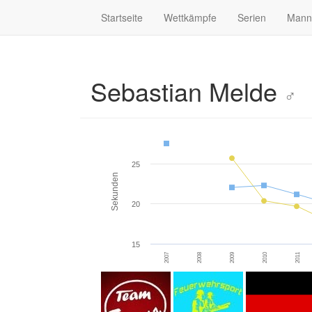
Startseite
Wettkämpfe
Serien
Mann
Sebastian Melde
♂
25
Sekunden
20
15
2007
2008
2009
2010
2011