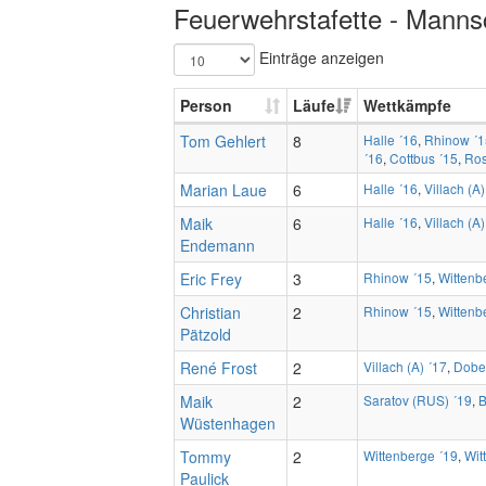
Feuerwehrstafette - Mannsc
Einträge anzeigen
Person
Läufe
Wettkämpfe
Tom Gehlert
8
Halle ´16
,
Rhinow ´1
´16
,
Cottbus ´15
,
Ros
Marian Laue
6
Halle ´16
,
Villach (A)
Maik
6
Halle ´16
,
Villach (A)
Endemann
Eric Frey
3
Rhinow ´15
,
Wittenb
Christian
2
Rhinow ´15
,
Wittenb
Pätzold
René Frost
2
Villach (A) ´17
,
Dober
Maik
2
Saratov (RUS) ´19
,
B
Wüstenhagen
Tommy
2
Wittenberge ´19
,
Wit
Paulick