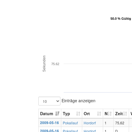
50.0 % Gültig
50.0 % Gültig
Sekunden
75.62
Einträge anzeigen
Datum
Typ
Ort
N
Zeit
2009-05-16
Pokallauf
Hordorf
1
75,62
2009-05-16
Pokallauf
Hordorf
1
D