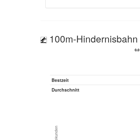
100m-Hindernisbahn
0.0
0.0
Bestzeit
Durchschnitt
Sekunden