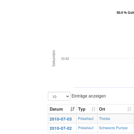
50.0 % Gül
50.0 % Gül
Sekunden
33.82
Einträge anzeigen
Datum
Typ
Ort
2010-07-03
Pokallauf
Theisa
2010-07-02
Pokallauf
Schwarze Pumpe