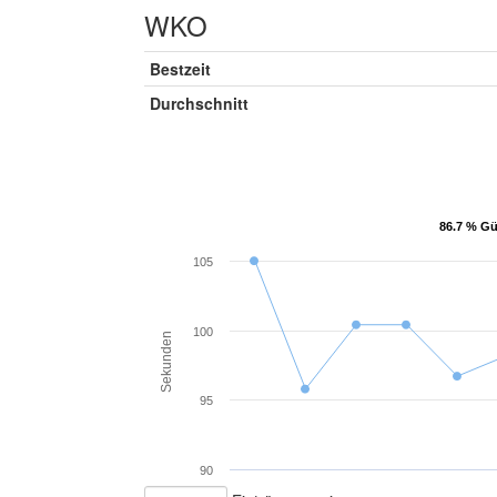
WKO
Bestzeit
Durchschnitt
86.7 % Gü
86.7 % Gü
105
100
Sekunden
95
90