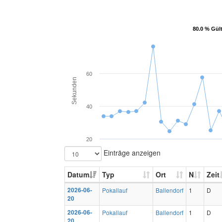
80.0 % Gül
80.0 % Gül
60
Sekunden
40
20
Einträge anzeigen
Datum
Typ
Ort
N
Zeit
2026-06-
Pokallauf
Ballendorf
1
D
20
2026-06-
Pokallauf
Ballendorf
1
D
20