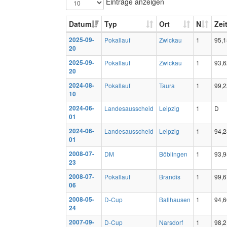
Einträge anzeigen
Datum
Typ
Ort
N
Zei
2025-09-
Pokallauf
Zwickau
1
95,1
20
2025-09-
Pokallauf
Zwickau
1
93,6
20
2024-08-
Pokallauf
Taura
1
99,2
10
2024-06-
Landesausscheid
Leipzig
1
D
01
2024-06-
Landesausscheid
Leipzig
1
94,2
01
2008-07-
DM
Böblingen
1
93,9
23
2008-07-
Pokallauf
Brandis
1
99,6
06
2008-05-
D-Cup
Ballhausen
1
94,6
24
2007-09-
D-Cup
Narsdorf
1
98,2