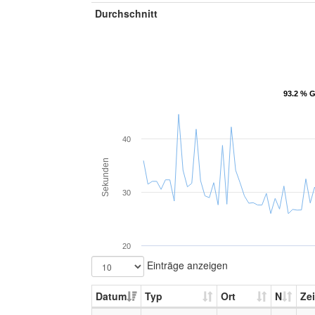
Durchschnitt
93.2 % G
93.2 % G
40
Sekunden
30
20
Einträge anzeigen
Datum
Typ
Ort
N
Zei