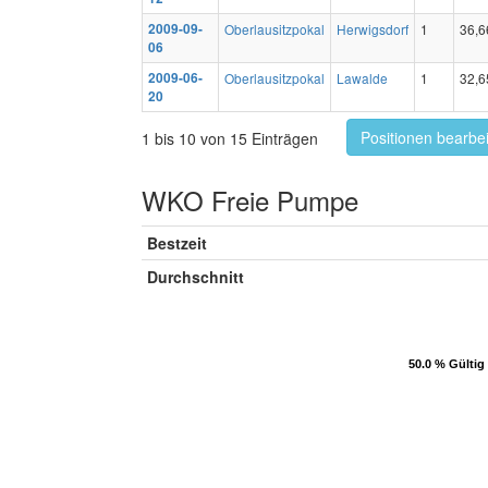
2009-09-
Oberlausitzpokal
Herwigsdorf
1
36,6
06
2009-06-
Oberlausitzpokal
Lawalde
1
32,6
20
Positionen bearbe
1 bis 10 von 15 Einträgen
WKO Freie Pumpe
Bestzeit
Durchschnitt
50.0 % Gültig
50.0 % Gültig