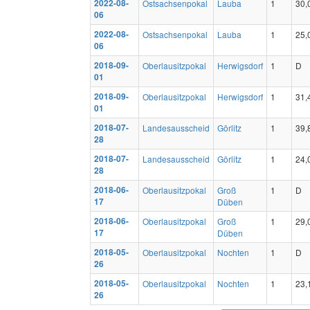
2022-08-
Ostsachsenpokal
Lauba
1
30,
06
2022-08-
Ostsachsenpokal
Lauba
1
25,
06
2018-09-
Oberlausitzpokal
Herwigsdorf
1
D
01
2018-09-
Oberlausitzpokal
Herwigsdorf
1
31,
01
2018-07-
Landesausscheid
Görlitz
1
39,
28
2018-07-
Landesausscheid
Görlitz
1
24,
28
2018-06-
Oberlausitzpokal
Groß
1
D
17
Düben
2018-06-
Oberlausitzpokal
Groß
1
29,
17
Düben
2018-05-
Oberlausitzpokal
Nochten
1
D
26
2018-05-
Oberlausitzpokal
Nochten
1
23,
26