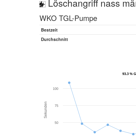
Löschangriff nass mä
WKO TGL-Pumpe
Bestzeit
Durchschnitt
93.3 % G
93.3 % G
100
Sekunden
75
50