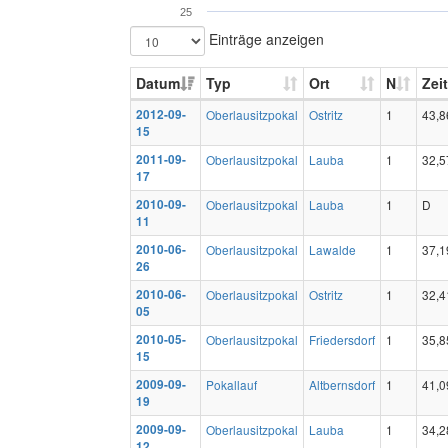
25
Einträge anzeigen
Datum
Typ
Ort
N
Zeit
2012-09-
Oberlausitzpokal
Ostritz
1
43,8
15
2011-09-
Oberlausitzpokal
Lauba
1
32,5
17
2010-09-
Oberlausitzpokal
Lauba
1
D
11
2010-06-
Oberlausitzpokal
Lawalde
1
37,1
26
2010-06-
Oberlausitzpokal
Ostritz
1
32,4
05
2010-05-
Oberlausitzpokal
Friedersdorf
1
35,8
15
2009-09-
Pokallauf
Altbernsdorf
1
41,0
19
2009-09-
Oberlausitzpokal
Lauba
1
34,2
12