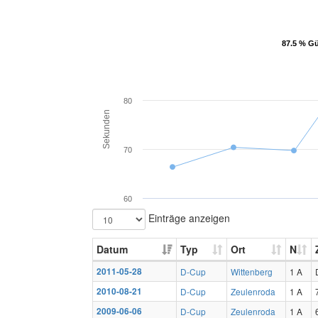
87.5 % Gü
87.5 % Gü
80
Sekunden
70
60
Einträge anzeigen
Datum
Typ
Ort
N
2011-05-28
D-Cup
Wittenberg
1 A
2010-08-21
D-Cup
Zeulenroda
1 A
2009-06-06
D-Cup
Zeulenroda
1 A