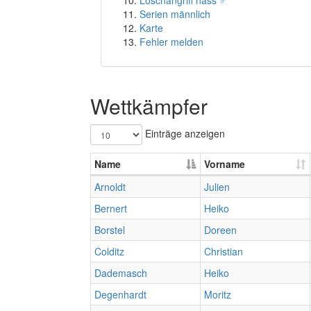
Löschangriff nass ♂
Serien männlich
Karte
Fehler melden
Wettkämpfer
Einträge anzeigen
Name
Vorname
Arnoldt
Julien
Bernert
Heiko
Borstel
Doreen
Colditz
Christian
Dademasch
Heiko
Degenhardt
Moritz