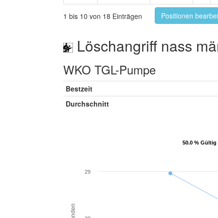
Positionen bearbe
1 bis 10 von 18 Einträgen
Löschangriff nass mä
WKO TGL-Pumpe
Bestzeit
Durchschnitt
50.0 % Gültig
50.0 % Gültig
29
Sekunden