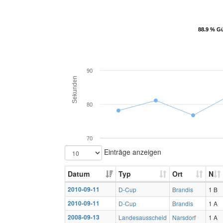
88.9 % Gü
88.9 % Gü
90
Sekunden
80
70
Einträge anzeigen
Datum
Typ
Ort
N
2010-09-11
D-Cup
Brandis
1 B
2010-09-11
D-Cup
Brandis
1 A
2008-09-13
Landesausscheid
Narsdorf
1 A