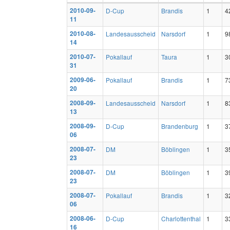
2010-09-
D-Cup
Brandis
1
4
11
2010-08-
Landesausscheid
Narsdorf
1
9
14
2010-07-
Pokallauf
Taura
1
3
31
2009-06-
Pokallauf
Brandis
1
7
20
2008-09-
Landesausscheid
Narsdorf
1
8
13
2008-09-
D-Cup
Brandenburg
1
3
06
2008-07-
DM
Böblingen
1
3
23
2008-07-
DM
Böblingen
1
3
23
2008-07-
Pokallauf
Brandis
1
3
06
2008-06-
D-Cup
Charlottenthal
1
3
16