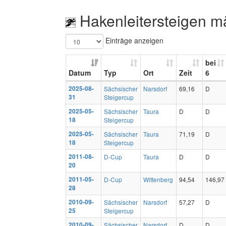
Hakenleitersteigen m
Einträge anzeigen
bei
Datum
Typ
Ort
Zeit
6
2025-08-
Sächsischer
Narsdorf
69,16
D
31
Steigercup
2025-05-
Sächsischer
Taura
D
D
18
Steigercup
2025-05-
Sächsischer
Taura
71,19
D
18
Steigercup
2011-08-
D-Cup
Taura
D
D
20
2011-05-
D-Cup
Wittenberg
94,54
146,97
28
2010-09-
Sächsischer
Narsdorf
57,27
D
25
Steigercup
2010-09-
Sächsischer
Narsdorf
D
D