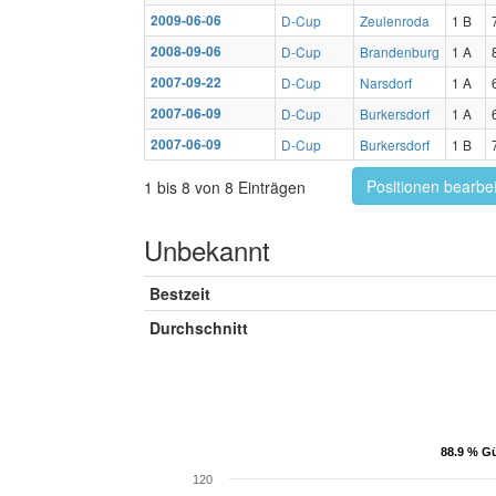
2009-06-06
D-Cup
Zeulenroda
1 B
2008-09-06
D-Cup
Brandenburg
1 A
2007-09-22
D-Cup
Narsdorf
1 A
2007-06-09
D-Cup
Burkersdorf
1 A
2007-06-09
D-Cup
Burkersdorf
1 B
Positionen bearbe
1 bis 8 von 8 Einträgen
Unbekannt
Bestzeit
Durchschnitt
88.9 % Gü
88.9 % Gü
120