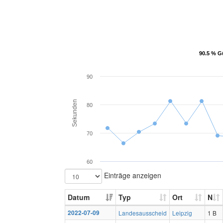
90.5 % G
90.5 % G
90
Sekunden
80
70
60
Einträge anzeigen
Datum
Typ
Ort
N
2022-07-09
Landesausscheid
Leipzig
1 B