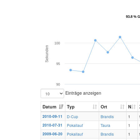
93.8 % G
93.8 % G
100
Sekunden
95
90
Einträge anzeigen
Datum
Typ
Ort
N
2010-09-11
D-Cup
Brandis
1
2010-07-31
Pokallauf
Taura
1
2009-06-20
Pokallauf
Brandis
1