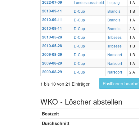
2022-07-09
Landesausscheid
Leipzig
1 A
2010-09-11
D-Cup
Brandis
1 B
2010-09-11
D-Cup
Brandis
1 A
2010-09-11
D-Cup
Brandis
2 A
2010-05-28
D-Cup
Tribsees
1 A
2010-05-28
D-Cup
Tribsees
1 B
2009-08-29
D-Cup
Narsdorf
1 B
2009-08-29
D-Cup
Narsdorf
1 A
2009-08-29
D-Cup
Narsdorf
2 A
Positionen bearbe
1 bis 10 von 21 Einträgen
WKO - Löscher abstellen
Bestzeit
Durchschnitt