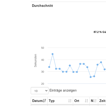
Durchschnitt
87.2 % Gü
87.2 % Gü
50
Sekunden
40
30
20
Einträge anzeigen
Datum
Typ
Ort
N
Zeit