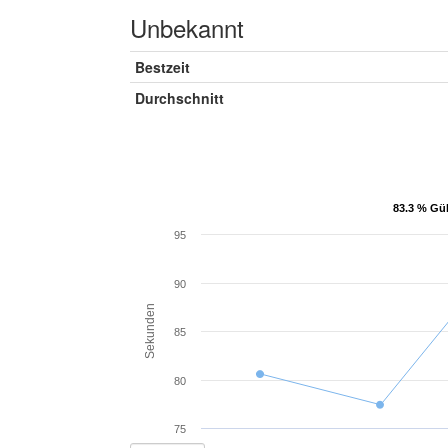
Unbekannt
Bestzeit
Durchschnitt
83.3 % Gül
83.3 % Gül
95
90
Sekunden
85
80
75