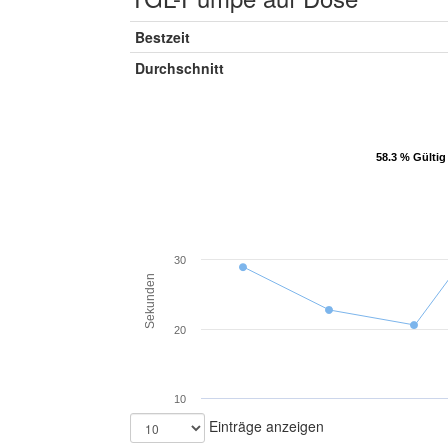
Bestzeit
Durchschnitt
58.3 % Gültig
58.3 % Gültig
30
Sekunden
20
10
Einträge anzeigen