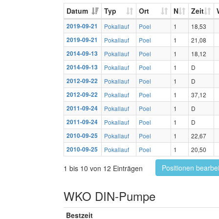
Datum
Typ
Ort
N
Zeit
2019-09-21
Pokallauf
Poel
1
18,53
2019-09-21
Pokallauf
Poel
1
21,08
2014-09-13
Pokallauf
Poel
1
18,12
2014-09-13
Pokallauf
Poel
1
D
2012-09-22
Pokallauf
Poel
1
D
2012-09-22
Pokallauf
Poel
1
37,12
2011-09-24
Pokallauf
Poel
1
D
2011-09-24
Pokallauf
Poel
1
D
2010-09-25
Pokallauf
Poel
1
22,67
2010-09-25
Pokallauf
Poel
1
20,50
Positionen bearbe
1 bis 10 von 12 Einträgen
WKO DIN-Pumpe
Bestzeit