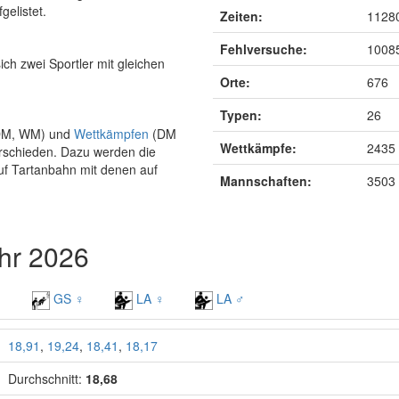
gelistet.
Zeiten:
1128
Fehlversuche:
1008
ich zwei Sportler mit gleichen
Orte:
676
Typen:
26
DM, WM) und
Wettkämpfen
(DM
Wettkämpfe:
2435
erschieden. Dazu werden die
uf Tartanbahn mit denen auf
Mannschaften:
3503
hr 2026
♂
GS ♀
LA ♀
LA ♂
18,91
,
19,24
,
18,41
,
18,17
Durchschnitt:
18,68