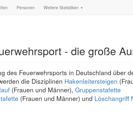
ften
Personen
Weitere Statistiken
uerwehrsport - die große A
ng des Feuerwehrsports in Deutschland über d
 werden die Disziplinen
Hakenleitersteigen
(Fra
lauf
(Frauen und Männer),
Gruppenstafette
afette
(Frauen und Männer) und
Löschangriff
.