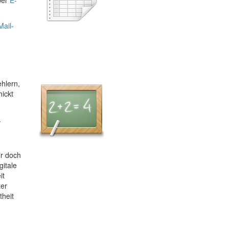
Mail-
hlern,
ickt
.
ir doch
gitale
it
ter
theit