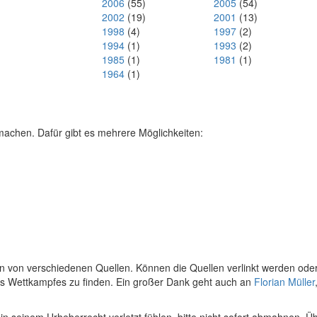
2006
(55)
2005
(54)
2002
(19)
2001
(13)
1998
(4)
1997
(2)
1994
(1)
1993
(2)
1985
(1)
1981
(1)
1964
(1)
machen. Dafür gibt es mehrere Möglichkeiten:
n von verschiedenen Quellen. Können die Quellen verlinkt werden oder
des Wettkampfes zu finden. Ein großer Dank geht auch an
Florian Müller
n seinem Urheberrecht verletzt fühlen, bitte nicht sofort abmahnen. Ü