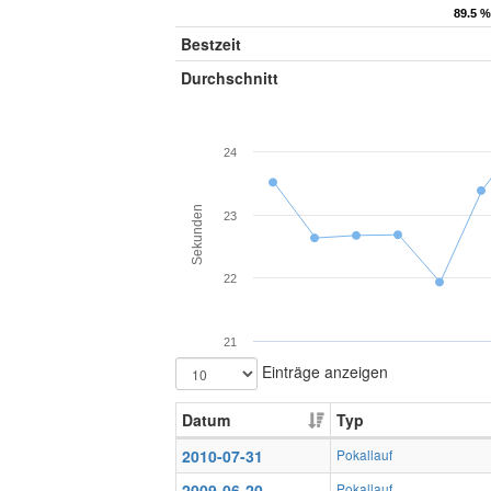
89.5 %
89.5 %
Bestzeit
Durchschnitt
24
Sekunden
23
22
21
Einträge anzeigen
Datum
Typ
2010-07-31
Pokallauf
2009-06-20
Pokallauf