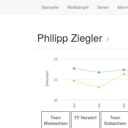
Startseite
Wettkämpfe
Serien
Mann
Philipp Ziegler
♂
24
Sekunden
22
20
2004
2005
2006
Team
FF Narsdorf
Team
Westsachsen
Südsachsen