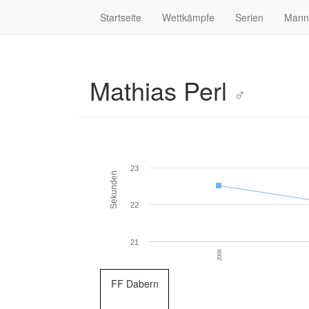
Startseite
Wettkämpfe
Serien
Mann
Mathias Perl
♂
23
Sekunden
22
21
2009
FF Dabern