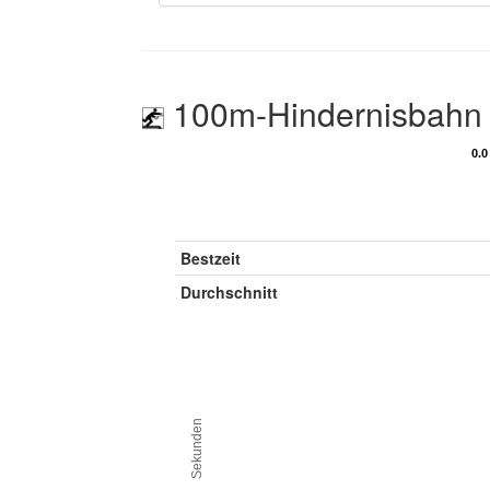
100m-Hindernisbahn
0.0
0.0
Bestzeit
Durchschnitt
Sekunden