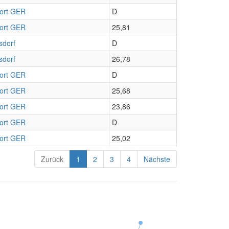
port GER
D
port GER
25,81
sdorf
D
sdorf
26,78
port GER
D
port GER
25,68
port GER
23,86
port GER
D
port GER
25,02
Zurück
1
2
3
4
Nächste