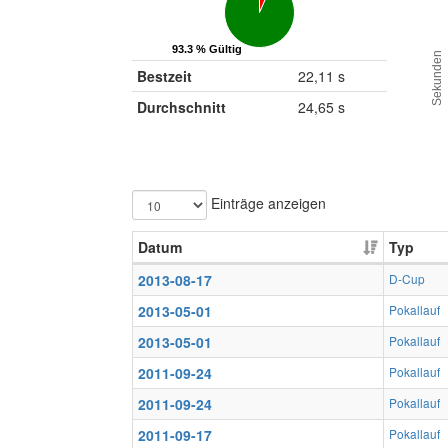
93.3 % Gültig
93.3 % Gültig
Sekunden
Bestzeit
22,11 s
Durchschnitt
24,65 s
Einträge anzeigen
Datum
Typ
2013-08-17
D-Cup
2013-05-01
Pokallauf
2013-05-01
Pokallauf
2011-09-24
Pokallauf
2011-09-24
Pokallauf
2011-09-17
Pokallauf