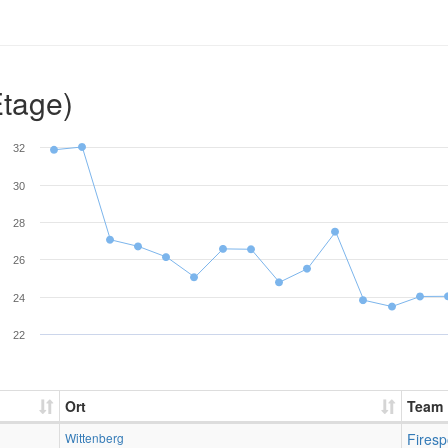
Etage)
32
30
28
26
24
22
Ort
Team
Wittenberg
Fires