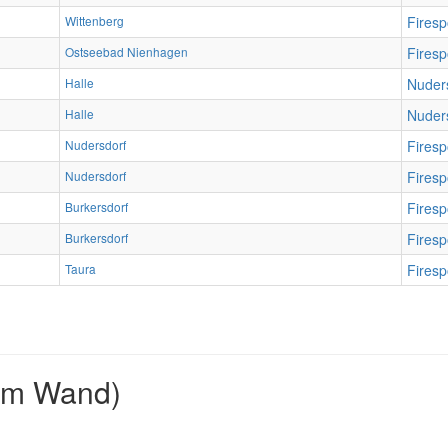
Wittenberg
Fires
Ostseebad Nienhagen
Fires
Halle
Nuder
Halle
Nuder
Nudersdorf
Fires
Nudersdorf
Fires
Burkersdorf
Fires
Burkersdorf
Fires
Taura
Fires
2m Wand)