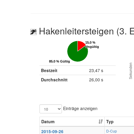
Hakenleitersteigen (3. 
15.0 %
15.0 %
Ungültig
Ungültig
85.0 % Gültig
85.0 % Gültig
Sekunden
Bestzeit
23,47 s
Durchschnitt
26,00 s
Einträge anzeigen
Datum
Typ
2015-09-26
D-Cup