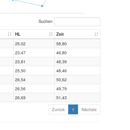
Suchen
HL
Zeit
25,02
58,80
23,47
46,80
23,81
48,39
25,50
48,46
26,54
50,62
26,56
49,79
26,69
51,43
Zurück
1
Nächste