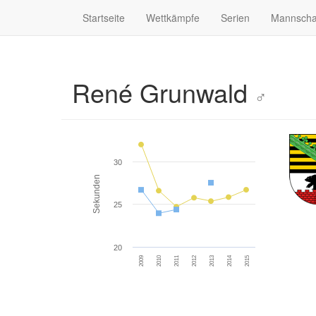
Startseite
Wettkämpfe
Serien
Mannscha
René Grunwald
♂
30
Sekunden
25
20
2011
2010
2009
2015
2014
2013
2012