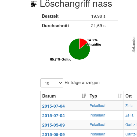
Löschangriff nass
Bestzeit
19,98 s
Durchschnitt
21,69 s
Sekunden
14.3 %
14.3 %
Ungültig
Ungültig
85.7 % Gültig
85.7 % Gültig
Einträge anzeigen
Datum
Typ
Ort
2015-07-04
Pokallauf
Zella
2015-07-04
Pokallauf
Zella
2015-05-09
Pokallauf
Garitz
2015-05-09
Pokallauf
Garitz