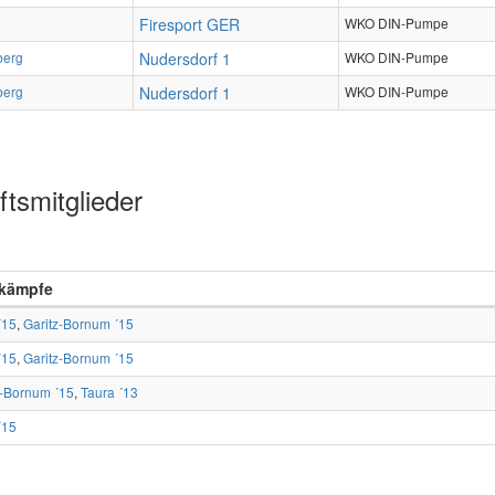
Firesport GER
WKO DIN-Pumpe
berg
Nudersdorf 1
WKO DIN-Pumpe
berg
Nudersdorf 1
WKO DIN-Pumpe
tsmitglieder
kämpfe
´15
,
Garitz-Bornum ´15
´15
,
Garitz-Bornum ´15
z-Bornum ´15
,
Taura ´13
´15