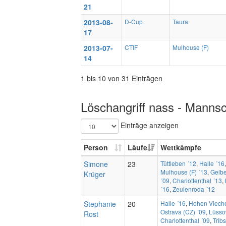
21
2013-08-
D-Cup
Taura
17
2013-07-
CTIF
Mulhouse (F)
14
1 bis 10 von 31 Einträgen
Löschangriff nass - Mannsc
Einträge anzeigen
Person
Läufe
Wettkämpfe
Simone
23
Tüttleben ´12
,
Halle ´16
Mulhouse (F) ´13
,
Gelb
Krüger
´09
,
Charlottenthal ´13
,
´16
,
Zeulenroda ´12
Stephanie
20
Halle ´16
,
Hohen Vieche
Ostrava (CZ) ´09
,
Lüsso
Rost
Charlottenthal ´09
,
Trib