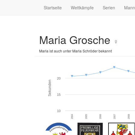
Startseite
Wettkämpfe
Serien
Mann
Maria Grosche
♀
Maria ist auch unter Maria Schröder bekannt
20
Sekunden
15
10
2004
2005
2006
2007
2008