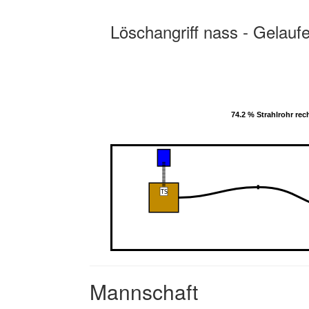
Löschangriff nass - Gelauf
74.2 % Strahlrohr rec
74.2 % Strahlrohr rec
Mannschaft