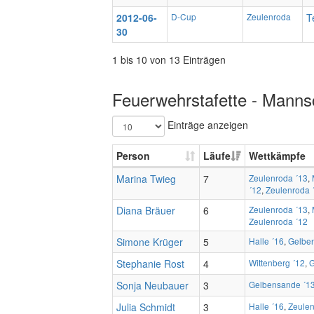
2012-06-
D-Cup
Zeulenroda
T
30
1 bis 10 von 13 Einträgen
Feuerwehrstafette - Mannsc
Einträge anzeigen
Person
Läufe
Wettkämpfe
Marina Twieg
7
Zeulenroda ´13
,
´12
,
Zeulenroda 
Diana Bräuer
6
Zeulenroda ´13
,
Zeulenroda ´12
Simone Krüger
5
Halle ´16
,
Gelbe
Stephanie Rost
4
Wittenberg ´12
,
G
Sonja Neubauer
3
Gelbensande ´1
Julia Schmidt
3
Halle ´16
,
Zeulen