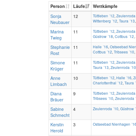
Person
Läufe
Wettkämpfe
Sonja
12
Tüttleben ´12
,
Zeulenroda
Wittenberg ´12
,
Taura ´13
Neubauer
Marina
11
Tüttleben ´12
,
Zeulenroda
Güstrow ´18
,
Cottbus ´12
,
Twieg
Stephanie
11
Halle ´16
,
Ostseebad Nie
Cottbus ´12
,
Tribsees ´10
,
Rost
Simone
11
Tüttleben ´12
,
Zeulenroda
Taura ´13
,
Zeulenroda ´10
Krüger
Anne
10
Tüttleben ´12
,
Halle ´16
,
Z
Charlottenthal ´12
,
Taura 
Limbach
Diana
9
Tüttleben ´12
,
Zeulenroda
Tribsees ´10
,
Zeulenroda 
Bräuer
Sabine
4
Zeulenroda ´10
,
Güstrow 
Schmecht
Kerstin
3
Ostseebad Nienhagen ´1
Herold