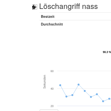
Löschangriff nass
Bestzeit
Durchschnitt
90.3 %
90.3 %
60
Sekunden
40
20