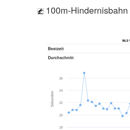
100m-Hindernisbahn 
96.5 
96.5 
Bestzeit
Durchschnitt
26
24
Sekunden
22
20
18