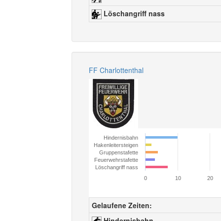
Löschangriff nass
FF Charlottenthal
Hindernisbahn
Hakenleitersteigen
Gruppenstafette
Feuerwehrstafette
Löschangriff nass
0
10
20
Gelaufene Zeiten:
Hindernisbahn