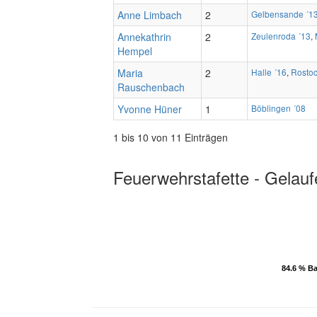
Anne Limbach
2
Gelbensande ´1
Annekathrin
2
Zeulenroda ´13
,
Hempel
Maria
2
Halle ´16
,
Rostoc
Rauschenbach
Yvonne Hüner
1
Böblingen ´08
1 bis 10 von 11 Einträgen
Feuerwehrstafette - Gelauf
84.6 % B
84.6 % B