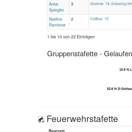
Anke
3
Güstrow ´18
,
Doberlug-Kir
Spiegler
Nadine
2
Cottbus ´12
Rambow
1 bis 10 von 22 Einträgen
Gruppenstafette - Gelaufen
10.5 % 
10.5 % 
52.6 % D-Schla
52.6 % D-Schla
Feuerwehrstafette
Bestzeit