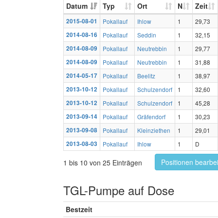
Datum
Typ
Ort
N
Zeit
2015-08-01
Pokallauf
Ihlow
1
29,73
2014-08-16
Pokallauf
Seddin
1
32,15
2014-08-09
Pokallauf
Neutrebbin
1
29,77
2014-08-09
Pokallauf
Neutrebbin
1
31,88
2014-05-17
Pokallauf
Beelitz
1
38,97
2013-10-12
Pokallauf
Schulzendorf
1
32,60
2013-10-12
Pokallauf
Schulzendorf
1
45,28
2013-09-14
Pokallauf
Gräfendorf
1
30,23
2013-09-08
Pokallauf
Kleinziethen
1
29,01
2013-08-03
Pokallauf
Ihlow
1
D
Positionen bearbe
1 bis 10 von 25 Einträgen
TGL-Pumpe auf Dose
Bestzeit