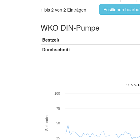
Positionen bearbe
1 bis 2 von 2 Einträgen
WKO DIN-Pumpe
Bestzeit
Durchschnitt
95.5 % 
95.5 % 
100
75
Sekunden
50
25