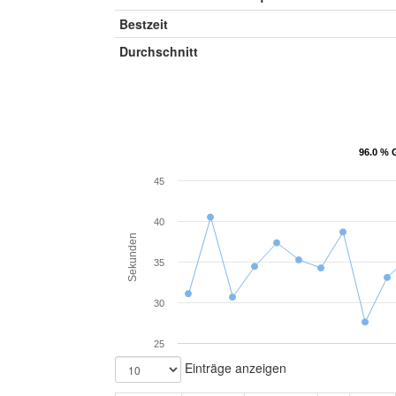
Bestzeit
Durchschnitt
96.0 % 
96.0 % 
45
40
Sekunden
35
30
25
Einträge anzeigen