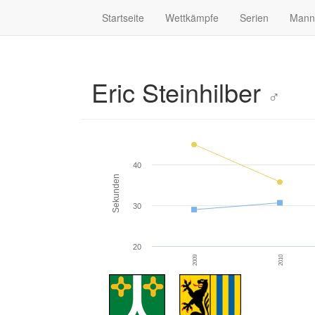
Startseite
Wettkämpfe
Serien
Mann
Eric Steinhilber
♂
40
Sekunden
30
20
2009
2010