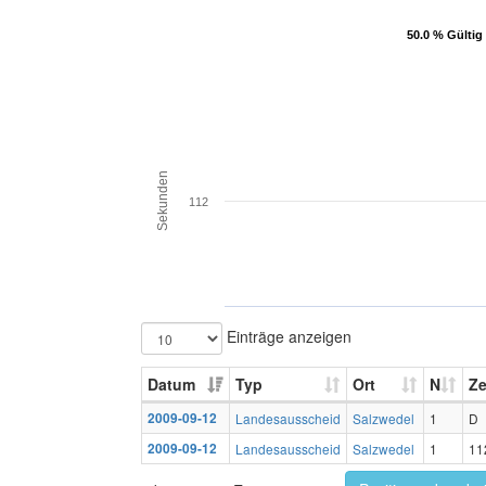
50.0 % Gültig
50.0 % Gültig
Sekunden
112
Einträge anzeigen
Datum
Typ
Ort
N
Ze
2009-09-12
Landesausscheid
Salzwedel
1
D
2009-09-12
Landesausscheid
Salzwedel
1
11