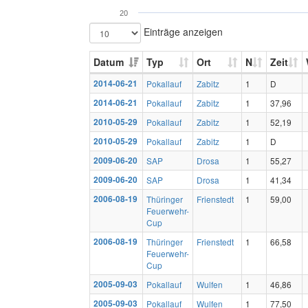
20
Einträge anzeigen
Datum
Typ
Ort
N
Zeit
2014-06-21
Pokallauf
Zabitz
1
D
2014-06-21
Pokallauf
Zabitz
1
37,96
2010-05-29
Pokallauf
Zabitz
1
52,19
2010-05-29
Pokallauf
Zabitz
1
D
2009-06-20
SAP
Drosa
1
55,27
2009-06-20
SAP
Drosa
1
41,34
2006-08-19
Thüringer
Frienstedt
1
59,00
Feuerwehr-
Cup
2006-08-19
Thüringer
Frienstedt
1
66,58
Feuerwehr-
Cup
2005-09-03
Pokallauf
Wulfen
1
46,86
2005-09-03
Pokallauf
Wulfen
1
77,50