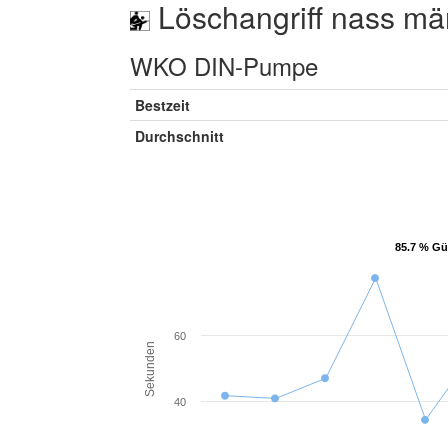
Löschangriff nass mä
WKO DIN-Pumpe
Bestzeit
Durchschnitt
85.7 % Gü
85.7 % Gü
60
Sekunden
40