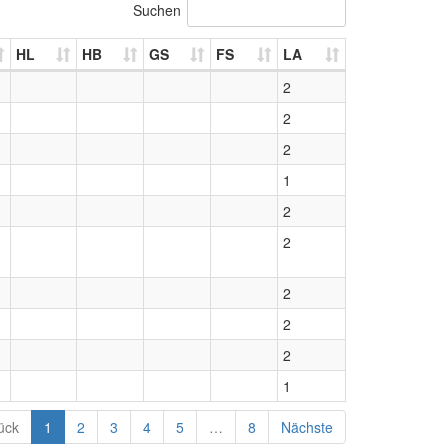
Suchen
HL
HB
GS
FS
LA
2
2
2
1
2
2
2
2
2
1
ück
1
2
3
4
5
…
8
Nächste