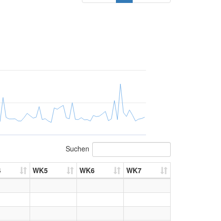
Suchen
4
WK5
WK6
WK7