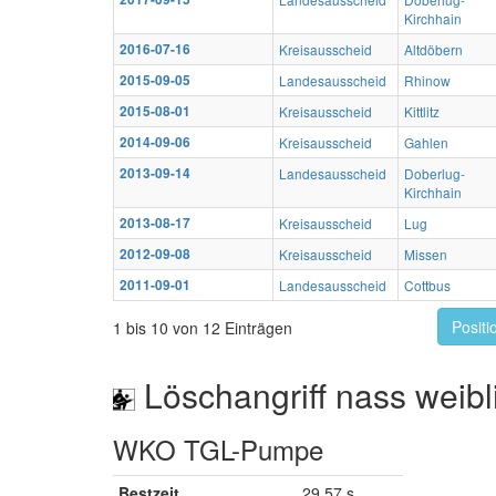
Kirchhain
2016-07-16
Kreisausscheid
Altdöbern
2015-09-05
Landesausscheid
Rhinow
2015-08-01
Kreisausscheid
Kittlitz
2014-09-06
Kreisausscheid
Gahlen
2013-09-14
Landesausscheid
Doberlug-
Kirchhain
2013-08-17
Kreisausscheid
Lug
2012-09-08
Kreisausscheid
Missen
2011-09-01
Landesausscheid
Cottbus
Positi
1 bis 10 von 12 Einträgen
Löschangriff nass weibl
WKO TGL-Pumpe
Bestzeit
29,57 s