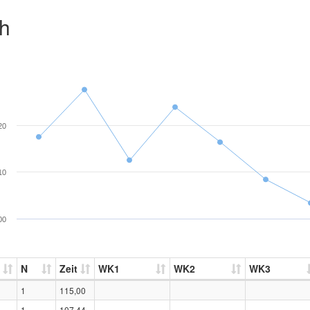
ch
20
10
00
N
Zeit
WK1
WK2
WK3
1
115,00
1
107,44