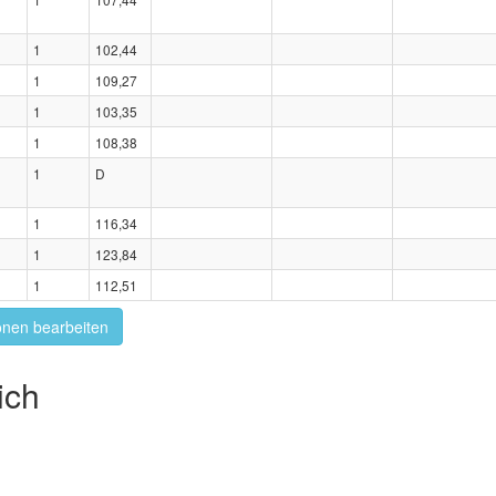
1
102,44
1
109,27
1
103,35
1
108,38
1
D
1
116,34
1
123,84
1
112,51
onen bearbeiten
ich