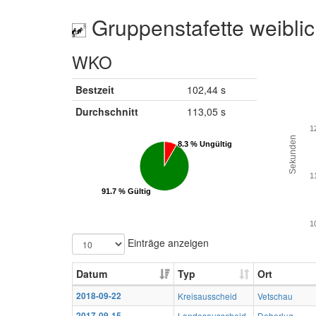
Gruppenstafette weibli
WKO
Bestzeit
102,44 s
Durchschnitt
113,05 s
1
Sekunden
8.3 % Ungültig
8.3 % Ungültig
1
91.7 % Gültig
91.7 % Gültig
1
Einträge anzeigen
Datum
Typ
Ort
2018-09-22
Kreisausscheid
Vetschau
2017-09-15
Landesausscheid
Doberlug-