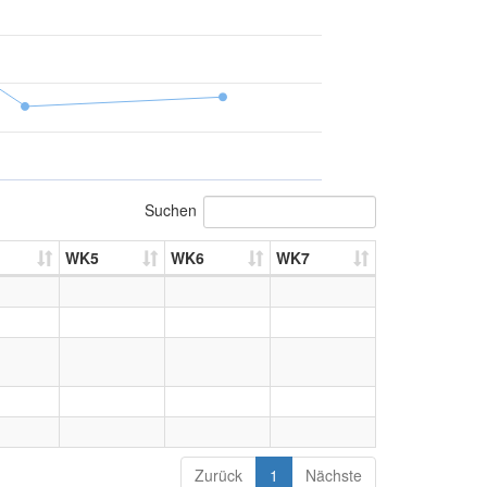
Suchen
WK5
WK6
WK7
Zurück
1
Nächste