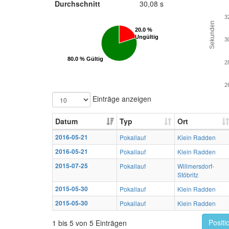
Durchschnitt
30,08 s
3
Sekunden
20.0 %
20.0 %
Ungültig
Ungültig
3
80.0 % Gültig
80.0 % Gültig
2
2
Einträge anzeigen
Datum
Typ
Ort
2016-05-21
Pokallauf
Klein Radden
2016-05-21
Pokallauf
Klein Radden
2015-07-25
Pokallauf
Willmersdorf-
Stöbritz
2015-05-30
Pokallauf
Klein Radden
2015-05-30
Pokallauf
Klein Radden
Positi
1 bis 5 von 5 Einträgen