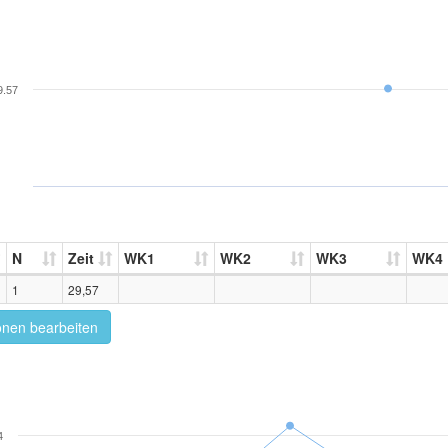
9.57
N
Zeit
WK1
WK2
WK3
WK4
1
29,57
onen bearbeiten
4