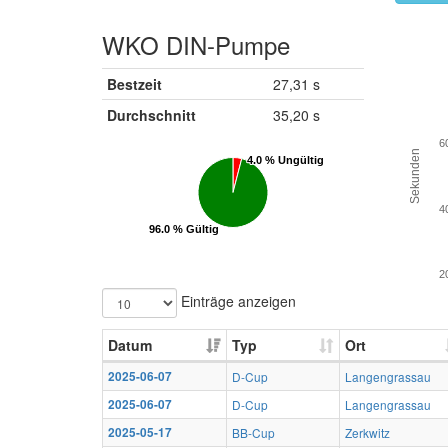
WKO DIN-Pumpe
Bestzeit
27,31 s
Durchschnitt
35,20 s
6
Sekunden
4.0 % Ungültig
4.0 % Ungültig
4
96.0 % Gültig
96.0 % Gültig
2
Einträge anzeigen
Datum
Typ
Ort
2025-06-07
D-Cup
Langengrassau
2025-06-07
D-Cup
Langengrassau
2025-05-17
BB-Cup
Zerkwitz