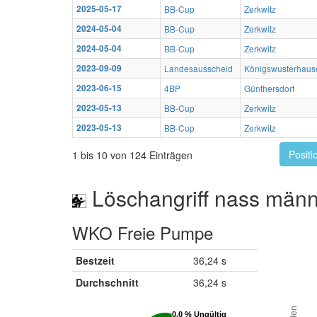
2025-05-17
BB-Cup
Zerkwitz
2024-05-04
BB-Cup
Zerkwitz
2024-05-04
BB-Cup
Zerkwitz
2023-09-09
Landesausscheid
Königswusterhaus
2023-06-15
4BP
Günthersdorf
2023-05-13
BB-Cup
Zerkwitz
2023-05-13
BB-Cup
Zerkwitz
Positi
1 bis 10 von 124 Einträgen
Löschangriff nass männ
WKO Freie Pumpe
Bestzeit
36,24 s
Durchschnitt
36,24 s
0.0 % Ungültig
0.0 % Ungültig