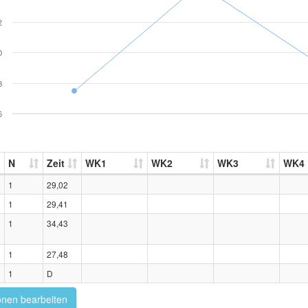
2
0
8
6
N
Zeit
WK1
WK2
WK3
WK4
1
29,02
1
29,41
1
34,43
1
27,48
1
D
onen bearbeiten