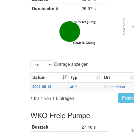
Durchschnitt
29,57 s
Sekunden
0.0 % Ungültig
0.0 % Ungültig
2
100.0 % Gültig
100.0 % Gültig
Einträge anzeigen
Datum
Typ
Ort
2023-06-15
4BP
Günthersdorf
Positi
1 bis 1 von 1 Einträgen
WKO Freie Pumpe
Bestzeit
27,48 s
3