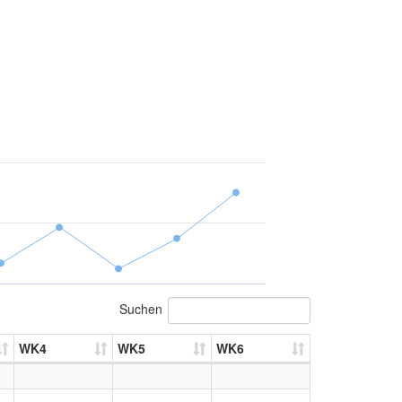
Suchen
WK4
WK5
WK6