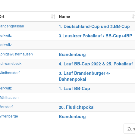
Ort
Name
Langengrassau
1. Deutschland-Cup und 2.BB-Cup
erkwitz
3.Lausitzer Pokallauf / BB-Cup+4BP
erkwitz
Königswusterhausen
Brandenburg
Schwanebeck
4. Lauf BB-Cup 2022 & 25. Pokallauf
ünthersdorf
3. Lauf Brandenburger 4-
Bahnenpokal
erkwitz
1. Lauf BB-Cup
Mühlhausen
erzdorf
20. Flutlichtpokal
ittenberge
Brandenburg
Zur