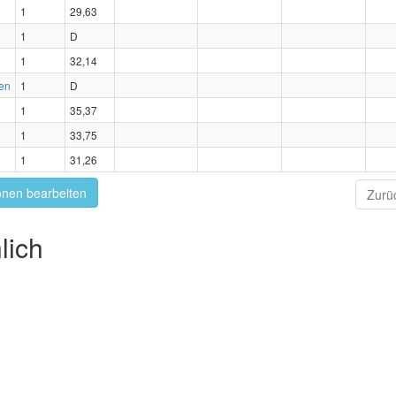
1
29,63
1
D
1
32,14
en
1
D
1
35,37
1
33,75
1
31,26
onen bearbeiten
Zurü
lich