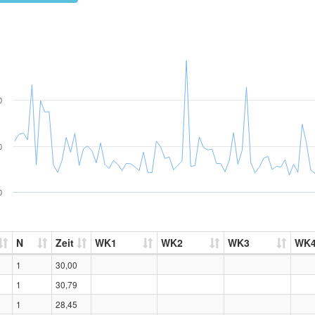
0
0
0
N
Zeit
WK1
WK2
WK3
WK
1
30,00
1
30,79
1
28,45