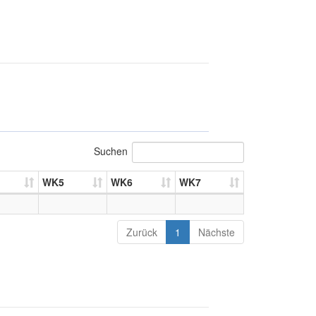
Suchen
WK5
WK6
WK7
Zurück
1
Nächste