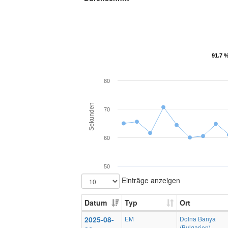
91.7 
91.7 
80
Sekunden
70
60
50
Einträge anzeigen
Datum
Typ
Ort
2025-08-
EM
Dolna Banya
(Bulgarien)