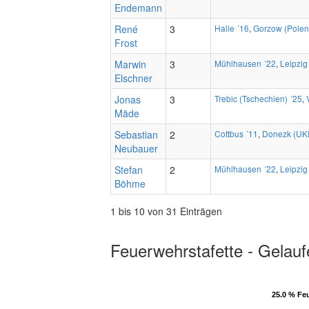
Endemann
René
3
Halle ´16
,
Gorzow (Polen
Frost
Marwin
3
Mühlhausen ´22
,
Leipzig
Elschner
Jonas
3
Trebic (Tschechien) ´25
,
Mäde
Sebastian
2
Cottbus ´11
,
Donezk (UK
Neubauer
Stefan
2
Mühlhausen ´22
,
Leipzig
Böhme
1 bis 10 von 31 Einträgen
Feuerwehrstafette - Gelauf
25.0 % Fe
25.0 % Fe