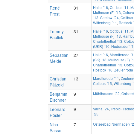
René
31
Halle ´16
,
Cottbus ´11
,
Ma
Mulhouse (F) ´13
,
Ostrav
Frost
´13
,
Seelow ´24
,
Cottbus
Wittenberg ´11
,
Rostock 
Tommy
31
Halle ´16
,
Cottbus ´11
,
Ma
Mulhouse (F) ´13
,
Hambu
Paulick
Charlottenthal ´13
,
Cottb
(UKR) ´10
,
Nudersdorf ´
Sebastian
27
Halle ´16
,
Marolterode ´
(SK) ´18
,
Mulhouse (F) ´
Melde
Charlottenthal ´13
,
Cottb
Rostock ´16
,
Zeulenroda 
Christian
13
Marolterode ´11
,
Zeulenr
Cottbus ´15
,
Wittenberg 
Pätzold
Benjamin
9
Mühlhausen ´22
,
Ostsee
Elschner
Leonard
9
Varna ´24
,
Trebic (Tschec
´25
Rösler
Nico
7
Ostseebad Nienhagen ´
Sasse