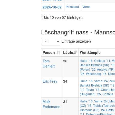
2024-10-02
Pokallauf
Varna
1 bis 10 von 57 Einträgen
Löschangriff nass - Mannsc
Einträge anzeigen
Person
Läufe
Wettkämpfe
Tom
36
Halle ´16
,
Cottbus ´11
,
Va
Banská Bystrica (SK) ´18
Gehlert
(Polen) ´25
,
Antalya (TR)
´25
,
Wittenberg ´15
,
Done
Eric Frey
34
Halle ´16
,
Varna ´24
,
Zeu
Banská Bystrica (SK) ´18
´12
,
Taura ´13
,
Charlotten
(Bulgarien) ´25
,
Cottbus 
Maik
31
Halle ´16
,
Varna ´24
,
Mar
(CZ) ´16
,
Trebic (Tschech
Endemann
Olomouc (CZ) ´24
,
Cottb
´11
,
Doberlug-Kirchhain 