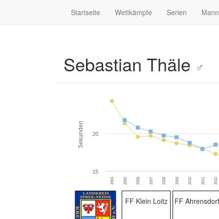
Startseite
Wettkämpfe
Serien
Mann
Sebastian Thäle
♂
Sekunden
20
15
2007
2012
2004
2009
2006
2011
2008
2005
2010
FF Klein Loitz
FF Ahrensdor