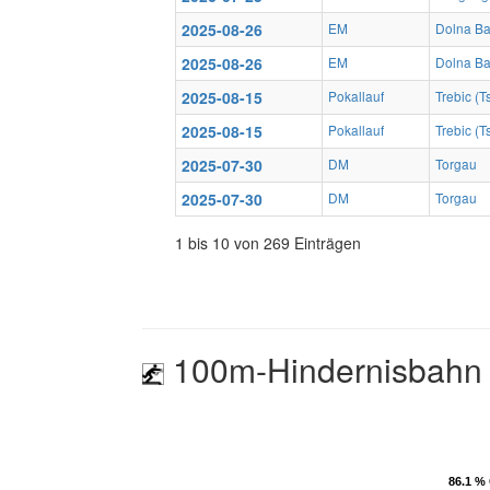
2025-08-26
EM
Dolna Ba
2025-08-26
EM
Dolna Ba
2025-08-15
Pokallauf
Trebic (
2025-08-15
Pokallauf
Trebic (
2025-07-30
DM
Torgau
2025-07-30
DM
Torgau
1 bis 10 von 269 Einträgen
100m-Hindernisbahn
86.1 % 
86.1 % 