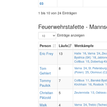
03
1 bis 10 von 24 Einträgen
Feuerwehrstafette - Mannsc
Einträge anzeigen
Person
Läufe
Wettkämpfe
Eric Frey
13
Halle ´16
,
Varna ´24
,
Zeu
Bystrica (SK) ´18
,
Jablon
Cottbus ´15
,
Doberlug-Ki
Tom
8
Varna ´24
,
St. Petersbur
(Polen) ´25
,
Olomouc (CZ
Gehlert
Tommy
7
Cottbus ´11
,
Banská Bystr
Kirchhain ´16
,
Rostock ´
Paulick
Christian
5
Zeulenroda ´13
,
Ostrava 
Pätzold
Maik
4
Varna ´24
,
Trebic (Tschec