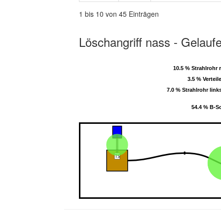
1 bis 10 von 45 Einträgen
Löschangriff nass - Gelauf
10.5 % Strahlrohr 
10.5 % Strahlrohr 
3.5 % Verteil
3.5 % Verteil
7.0 % Strahlrohr link
7.0 % Strahlrohr link
54.4 % B-S
54.4 % B-S