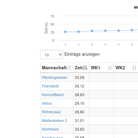
88
88
75
Zeit (s)
50
25
0
1.
2.
3.
4.
5.
6.
Einträge anzeigen
Mannschaft
Zeit
WK1
WK2
Pferdingsleben
25,59
Frienstedt
26,12
Kleinrettbach
28,63
Vehra
29,10
Röhrensee
29,60
Waltersleben 2
31,01
Kirchheim
33,62
Haarhausen
35,68