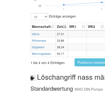
25
1.
2.
Einträge anzeigen
Mannschaft
Zeit
WK1
WK2
Vehra
27,31
Röhrensee
33,86
Gügleben
38,34
Werningsleben
50,17
Positionen bearbe
1 bis 4 von 4 Einträgen
Löschangriff nass mä
Standardwertung
WKO DIN-Pumpe