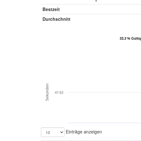
Bestzeit
Durchschnitt
33.3 % Gülti
33.3 % Gülti
Sekunden
47.63
Einträge anzeigen