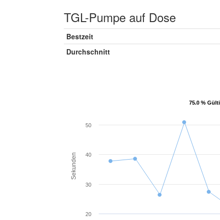
TGL-Pumpe auf Dose
Bestzeit
Durchschnitt
75.0 % Gült
75.0 % Gült
50
40
Sekunden
30
20