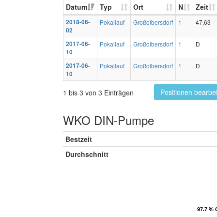
Datum
Typ
Ort
N
Zeit
2018-06-
Pokallauf
Großolbersdorf
1
47,63
02
2017-06-
Pokallauf
Großolbersdorf
1
D
10
2017-06-
Pokallauf
Großolbersdorf
1
D
10
Positionen bearbe
1 bis 3 von 3 Einträgen
WKO DIN-Pumpe
Bestzeit
Durchschnitt
97.7 % 
97.7 % 