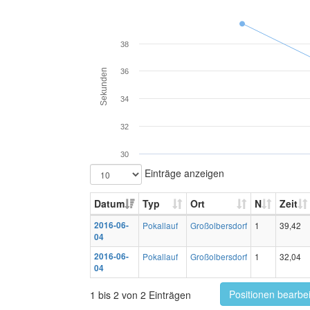
38
Sekunden
36
34
32
30
Einträge anzeigen
Datum
Typ
Ort
N
Zeit
2016-06-
Pokallauf
Großolbersdorf
1
39,42
04
2016-06-
Pokallauf
Großolbersdorf
1
32,04
04
Positionen bearbe
1 bis 2 von 2 Einträgen