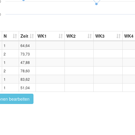
0
0
N
Zeit
WK1
WK2
WK3
WK4
1
64,64
2
73,73
1
47,88
2
78,60
1
83,62
1
51,04
onen bearbeiten