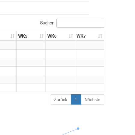
Suchen
WK5
WK6
WK7
Zurück
1
Nächste