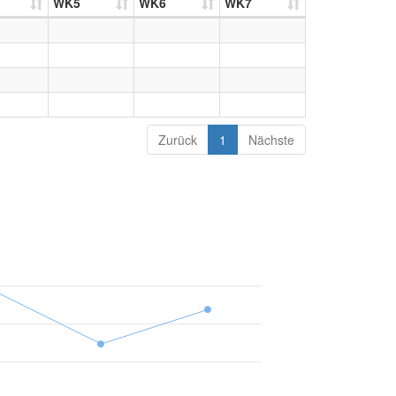
WK5
WK6
WK7
Zurück
1
Nächste