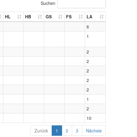
Suchen
HL
HB
GS
FS
LA
6
1
2
2
2
2
2
1
2
10
Zurück
1
2
3
Nächste