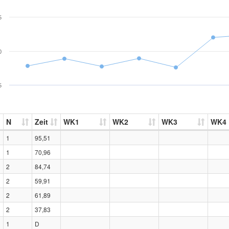
5
0
5
N
Zeit
WK1
WK2
WK3
WK4
1
95,51
1
70,96
2
84,74
2
59,91
2
61,89
2
37,83
1
D