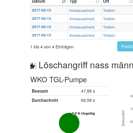
Datum
Typ
Ort
2017-05-13
Kreisausscheid
Trebbin
2017-05-13
Kreisausscheid
Trebbin
2017-05-13
Kreisausscheid
Trebbin
2017-05-13
Kreisausscheid
Trebbin
Positi
1 bis 4 von 4 Einträgen
Löschangriff nass männ
WKO TGL-Pumpe
Bestzeit
47,88 s
8
Durchschnitt
66,58 s
7
Sekunden
0.0 % Ungültig
0.0 % Ungültig
6