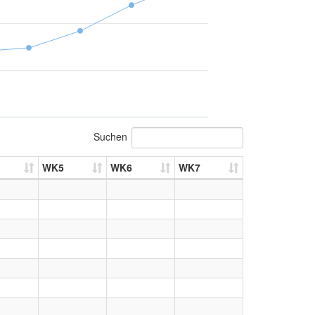
Suchen
WK5
WK6
WK7