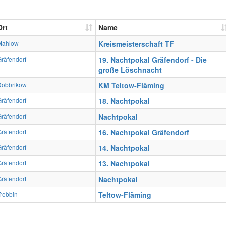
Ort
Name
Mahlow
Kreismeisterschaft TF
räfendorf
19. Nachtpokal Gräfendorf - Die
große Löschnacht
Dobbrikow
KM Teltow-Fläming
räfendorf
18. Nachtpokal
räfendorf
Nachtpokal
räfendorf
16. Nachtpokal Gräfendorf
räfendorf
14. Nachtpokal
räfendorf
13. Nachtpokal
räfendorf
Nachtpokal
rebbin
Teltow-Fläming