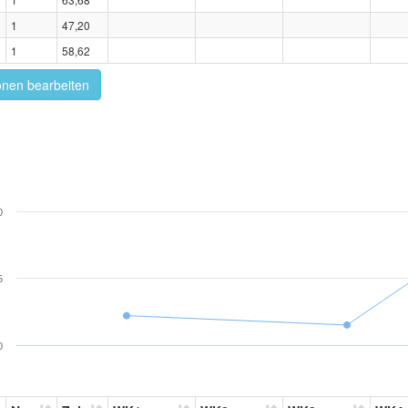
1
47,20
1
58,62
onen bearbeiten
0
5
0