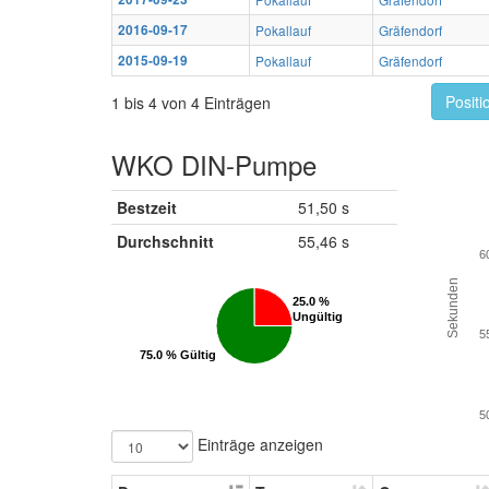
2016-09-17
Pokallauf
Gräfendorf
2015-09-19
Pokallauf
Gräfendorf
Positi
1 bis 4 von 4 Einträgen
WKO DIN-Pumpe
Bestzeit
51,50 s
Durchschnitt
55,46 s
6
Sekunden
25.0 %
25.0 %
Ungültig
Ungültig
5
75.0 % Gültig
75.0 % Gültig
5
Einträge anzeigen