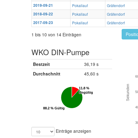
2019-09-21
Pokallauf
Gräfendorf
2018-09-22
Pokallauf
Gräfendorf
2017-09-23
Pokallauf
Gräfendorf
Positi
1 bis 10 von 14 Einträgen
WKO DIN-Pumpe
Bestzeit
36,19 s
Durchschnitt
45,60 s
6
Sekunden
11.8 %
11.8 %
5
Ungültig
Ungültig
4
88.2 % Gültig
88.2 % Gültig
3
Einträge anzeigen