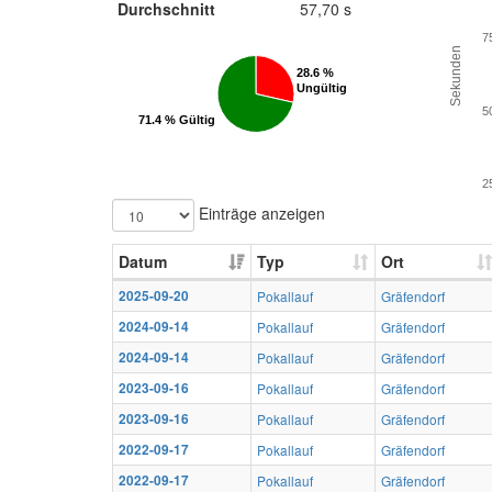
Durchschnitt
57,70 s
7
Sekunden
28.6 %
28.6 %
Ungültig
Ungültig
5
71.4 % Gültig
71.4 % Gültig
2
Einträge anzeigen
Datum
Typ
Ort
2025-09-20
Pokallauf
Gräfendorf
2024-09-14
Pokallauf
Gräfendorf
2024-09-14
Pokallauf
Gräfendorf
2023-09-16
Pokallauf
Gräfendorf
2023-09-16
Pokallauf
Gräfendorf
2022-09-17
Pokallauf
Gräfendorf
2022-09-17
Pokallauf
Gräfendorf