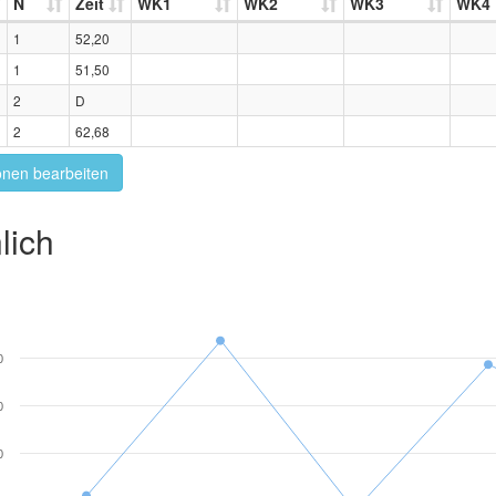
N
Zeit
WK1
WK2
WK3
WK4
1
52,20
1
51,50
2
D
2
62,68
onen bearbeiten
lich
0
0
0