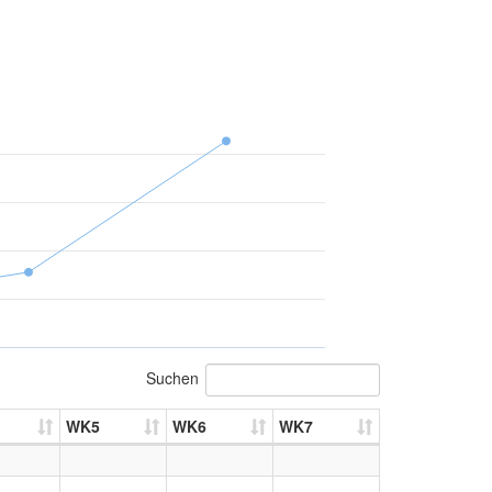
Suchen
WK5
WK6
WK7