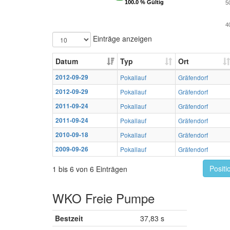
100.0 % Gültig
100.0 % Gültig
5
4
Einträge anzeigen
Datum
Typ
Ort
2012-09-29
Pokallauf
Gräfendorf
2012-09-29
Pokallauf
Gräfendorf
2011-09-24
Pokallauf
Gräfendorf
2011-09-24
Pokallauf
Gräfendorf
2010-09-18
Pokallauf
Gräfendorf
2009-09-26
Pokallauf
Gräfendorf
Positi
1 bis 6 von 6 Einträgen
WKO Freie Pumpe
Bestzeit
37,83 s