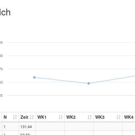
ich
25
00
75
50
25
N
Zeit
WK1
WK2
WK3
WK4
1
131,44
1
63,68