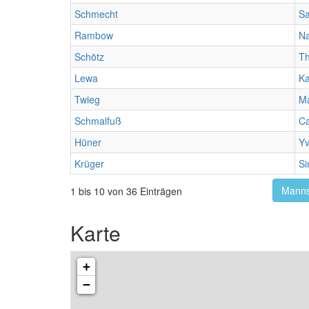
Schmecht
Sa
Rambow
Na
Schötz
T
Lewa
Ka
Twieg
Ma
Schmalfuß
Ca
Hüner
Y
Krüger
S
Manns
1 bis 10 von 36 Einträgen
Karte
+
−