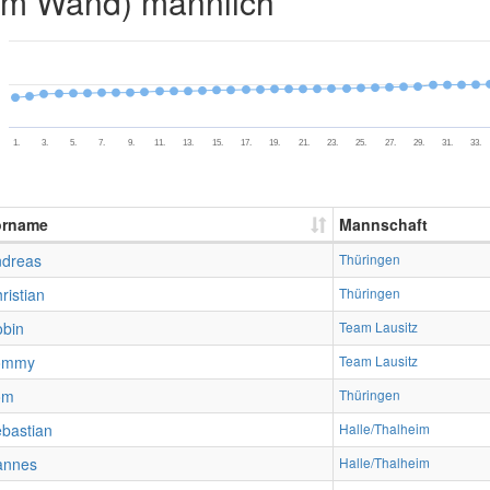
2m Wand) männlich
1.
3.
5.
7.
9.
11.
13.
15.
17.
19.
21.
23.
25.
27.
29.
31.
33.
orname
Mannschaft
ndreas
Thüringen
ristian
Thüringen
bin
Team Lausitz
ommy
Team Lausitz
om
Thüringen
bastian
Halle/Thalheim
annes
Halle/Thalheim