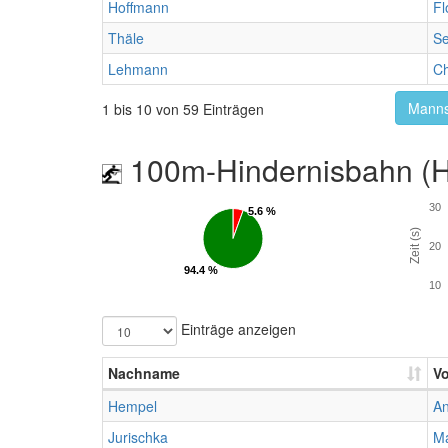
Hoffmann
Fl
Thäle
Se
Lehmann
Ch
Manns
1 bis 10 von 59 Einträgen
100m-Hindernisbahn (Hü
30
5.6 %
5.6 %
Zeit (s)
20
94.4 %
94.4 %
10
Einträge anzeigen
Nachname
V
Hempel
An
Jurischka
Ma