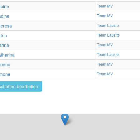
bine
Team MV
dine
Team MV
heresa
Team Lausitz
trin
Team Lausitz
rina
Team MV
tharina
Team Lausitz
vonne
Team MV
imone
Team MV
chaften bearbeiten