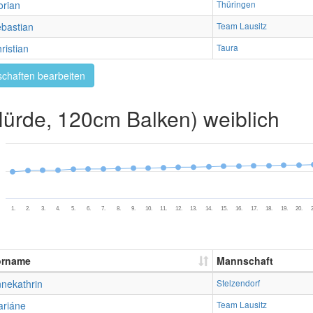
orian
Thüringen
bastian
Team Lausitz
ristian
Taura
chaften bearbeiten
rde, 120cm Balken) weiblich
1.
2.
3.
4.
5.
6.
7.
8.
9.
10.
11.
12.
13.
14.
15.
16.
17.
18.
19.
20.
2
orname
Mannschaft
nekathrin
Stelzendorf
riáne
Team Lausitz