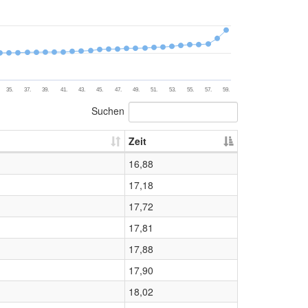
35.
37.
39.
41.
43.
45.
47.
49.
51.
53.
55.
57.
59.
Suchen
Zeit
16,88
17,18
17,72
17,81
17,88
17,90
18,02