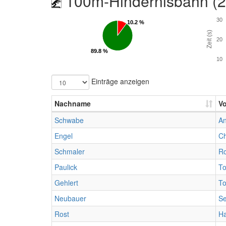
100m-Hindernisbahn (
30
10.2 %
10.2 %
Zeit (s)
20
89.8 %
89.8 %
10
Einträge anzeigen
Nachname
V
Schwabe
A
Engel
Ch
Schmaler
Ro
Paulick
T
Gehlert
T
Neubauer
Se
Rost
H