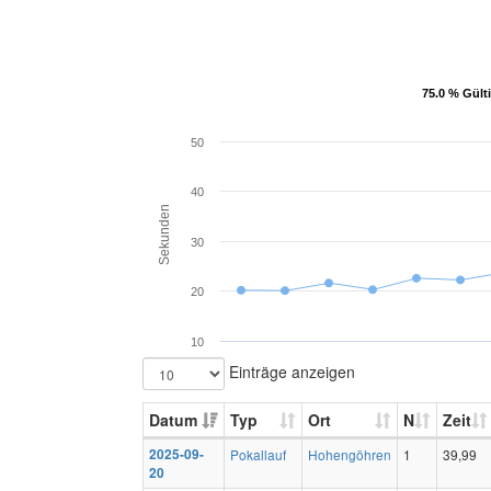
75.0 % Gült
75.0 % Gült
50
40
Sekunden
30
20
10
Einträge anzeigen
Datum
Typ
Ort
N
Zeit
2025-09-
Pokallauf
Hohengöhren
1
39,99
20