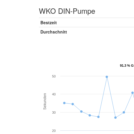
WKO DIN-Pumpe
Bestzeit
Durchschnitt
91.3 % G
91.3 % G
50
40
Sekunden
30
20