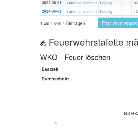
2024-06-01
Landesausscheid
Leipzig
1
10
2024-06-01
Landesausscheid
Leipzig
1
11
Positionen bearbe
1 bis 4 von 4 Einträgen
Feuerwehrstafette mä
WKO - Feuer löschen
Bestzeit
Durchschnitt
92.9 % G
92.9 % G
80