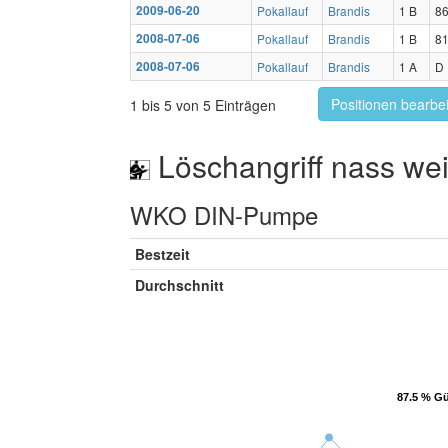
2009-06-20
Pokallauf
Brandis
1 B
86
2008-07-06
Pokallauf
Brandis
1 B
81
2008-07-06
Pokallauf
Brandis
1 A
D
Positionen bearbe
1 bis 5 von 5 Einträgen
Löschangriff nass wei
WKO DIN-Pumpe
Bestzeit
Durchschnitt
87.5 % Gü
87.5 % Gü