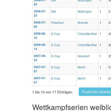
2008-07-
DM
Böblingen
1
3
23
2008-07-
DM
Böblingen
1
3
23
2008-07-
Pokallauf
Brandis
1
2
06
2008-06-
D-Cup
Charlottenthal
1
2
16
2008-06-
D-Cup
Charlottenthal
1
2
14
2007-09-
D-Cup
Narsdorf
1
2
22
2007-07-
D-Cup
Berlin
1
D
07
2007-07-
D-Cup
Berlin
1
D
07
Positionen bearbe
1 bis 10 von 17 Einträgen
Wettkampfserien weibli