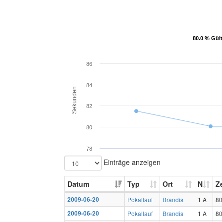
80.0 % Gül
80.0 % Gül
86
84
Sekunden
82
80
78
Einträge anzeigen
Datum
Typ
Ort
N
Ze
2009-06-20
Pokallauf
Brandis
1 A
80
2009-06-20
Pokallauf
Brandis
1 A
80