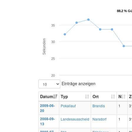
88.2 % Gü
88.2 % Gü
35
Sekunden
30
25
20
Einträge anzeigen
Datum
Typ
Ort
N
Z
2009-06-
Pokallauf
Brandis
1
3
20
2008-09-
Landesausscheid
Narsdorf
1
3
13