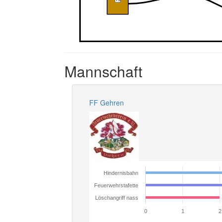
Mannschaft
FF Gehren
Hindernisbahn
Feuerwehrstafette
Löschangriff nass
0
1
2