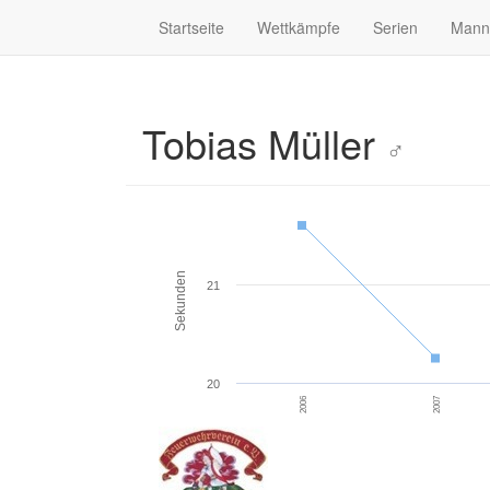
Startseite
Wettkämpfe
Serien
Mann
Tobias Müller
♂
Sekunden
21
20
2006
2007