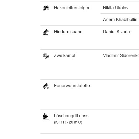
Hakenleitersteigen
Nikita Ukolov
Artem Khabibullin
Hindernisbahn
Daniel Klvaňa
Zweikampf
Vladimir Sidorenk
Feuerwehrstafette
Löschangriff nass
(ISFFR - 20 m C)