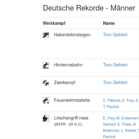
Deutsche Rekorde - Männer
Wettkampf
Name
Hakenleitersteigen
Tom Gehlert
Hindernisbahn
Tom Gehlert
Zweikampf
Tom Gehlert
Feuerwehrstafette
C. Pätzold
,
E. Frey
,
S
T. Paulick
Löschangriff nass
E. Frey
,
M. Endeman
(ISFFR - 20 m C)
Gehlert
,
S. Thäle
,
R.
Brakonier
,
L. Rösler
,
Paulick