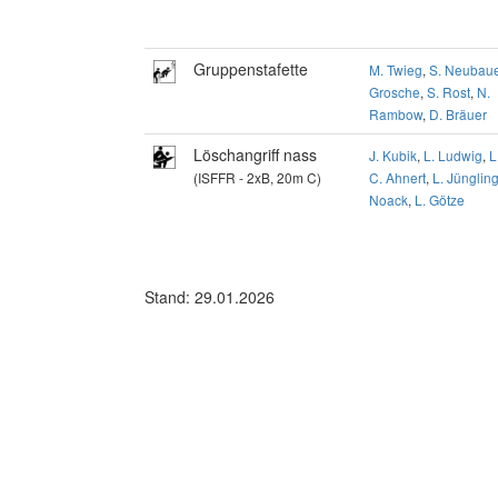
Gruppenstafette
M. Twieg
,
S. Neubaue
Grosche
,
S. Rost
,
N.
Rambow
,
D. Bräuer
Löschangriff nass
J. Kubik
,
L. Ludwig
,
L
(ISFFR - 2xB, 20m C)
C. Ahnert
,
L. Jünglin
Noack
,
L. Götze
Stand: 29.01.2026