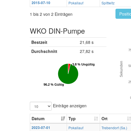
2015-07-10
Pokallauf
Spittwitz
Positi
1 bis 2 von 2 Einträgen
WKO DIN-Pumpe
Bestzeit
21,68 s
Durchschnitt
27,82 s
7
Sekunden
3.8 % Ungültig
3.8 % Ungültig
5
2
96.2 % Gültig
96.2 % Gültig
Einträge anzeigen
Datum
Typ
Ort
2023-07-01
Pokallauf
Trebendorf (Sa.)