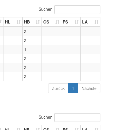
Suchen
HL
HB
GS
FS
LA
2
2
1
2
2
2
Zurück
1
Nächste
Suchen
HL
HB
GS
FS
LA