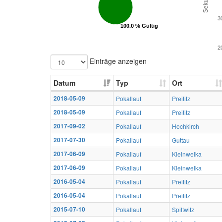
3
100.0 % Gültig
100.0 % Gültig
2
Einträge anzeigen
Datum
Typ
Ort
2018-05-09
Pokallauf
Preititz
2018-05-09
Pokallauf
Preititz
2017-09-02
Pokallauf
Hochkirch
2017-07-30
Pokallauf
Guttau
2017-06-09
Pokallauf
Kleinwelka
2017-06-09
Pokallauf
Kleinwelka
2016-05-04
Pokallauf
Preititz
2016-05-04
Pokallauf
Preititz
2015-07-10
Pokallauf
Spittwitz