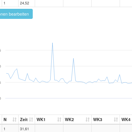
1
24,52
onen bearbeiten
5
0
5
0
N
Zeit
WK1
WK2
WK3
WK4
1
31,61