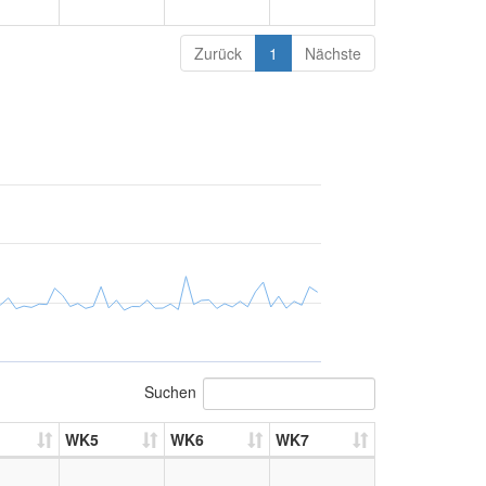
Zurück
1
Nächste
Suchen
WK5
WK6
WK7