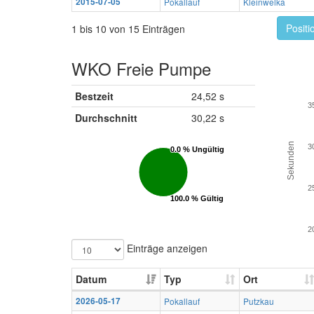
2015-07-05
Pokallauf
Kleinwelka
Positi
1 bis 10 von 15 Einträgen
WKO Freie Pumpe
Bestzeit
24,52 s
3
Durchschnitt
30,22 s
Sekunden
3
0.0 % Ungültig
0.0 % Ungültig
2
100.0 % Gültig
100.0 % Gültig
2
Einträge anzeigen
Datum
Typ
Ort
2026-05-17
Pokallauf
Putzkau