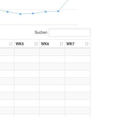
Suchen
WK5
WK6
WK7