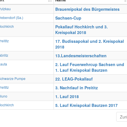
Putzkau
Brauereipokal des Bürgermeistes
rebendorf (Sa.)
Sachsen-Cup
Hochkirch
Pokallauf Hochkirch und 3.
Kreispokal 2018
reititz
17. Budissapokal und 2. Kreispokal
2018
örlitz
13.Landesmeisterschaften
Lauta
2. Lauf Feuerwehrcup Sachsen und
1. Lauf Kreispokal Bautzen
Schwarze Pumpe
22. LEAG-Pokallauf
reititz
3. Nachtlauf in Preititz
Bluno
1. Lauf 2018
Hochkirch
5. Lauf Kreispokal Bautzen 2017
Zur