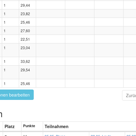
1
29,44
1
23,82
1
25,46
1
27,60
1
22,51
1
23,04
1
33,62
1
29,54
1
25,46
onen bearbeiten
Zurü
h
Platz
Punkte
Teilnahmen