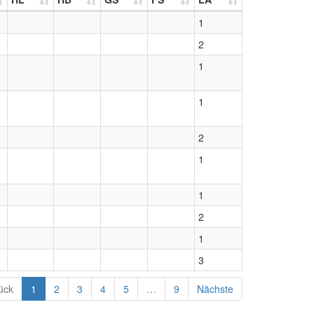
1
2
1
1
2
1
1
2
1
3
ück
1
2
3
4
5
…
9
Nächste