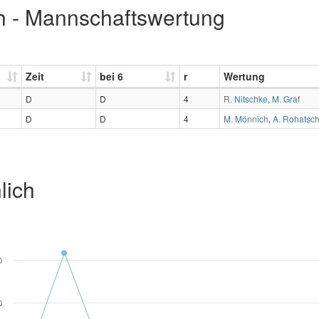
h - Mannschaftswertung
Zeit
bei 6
r
Wertung
D
D
4
R. Nitschke
,
M. Graf
D
D
4
M. Mönnich
,
A. Rohatsc
lich
0
0