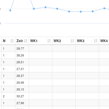
0
0
N
Zeit
WK1
WK2
WK3
WK4
1
28,77
1
38,26
1
28,51
1
27,31
1
28,37
1
26,99
1
28,15
2
30,27
1
27,96