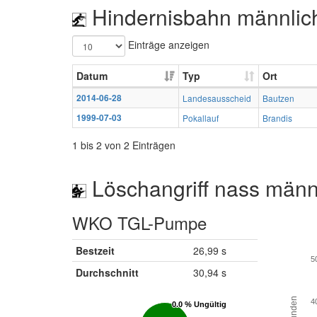
Hindernisbahn männlic
Einträge anzeigen
Datum
Typ
Ort
2014-06-28
Landesausscheid
Bautzen
1999-07-03
Pokallauf
Brandis
1 bis 2 von 2 Einträgen
Löschangriff nass männ
WKO TGL-Pumpe
Bestzeit
26,99 s
5
Durchschnitt
30,94 s
Sekunden
4
0.0 % Ungültig
0.0 % Ungültig