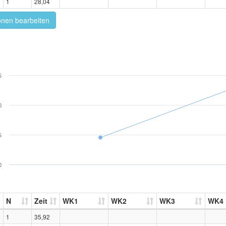
1
28,04
onen bearbeiten
5
0
5
0
N
Zeit
WK1
WK2
WK3
WK4
1
35,92