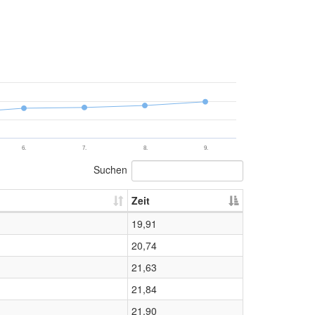
6.
7.
8.
9.
Suchen
Zeit
19,91
20,74
21,63
21,84
21,90