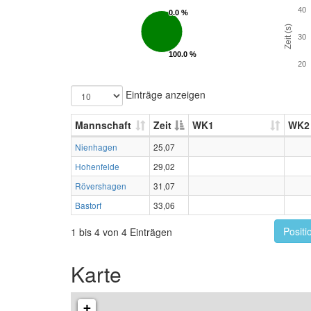
40
0.0 %
0.0 %
Zeit (s)
30
100.0 %
100.0 %
20
Einträge anzeigen
Mannschaft
Zeit
WK1
WK2
Nienhagen
25,07
Hohenfelde
29,02
Rövershagen
31,07
Bastorf
33,06
Positi
1 bis 4 von 4 Einträgen
Karte
+