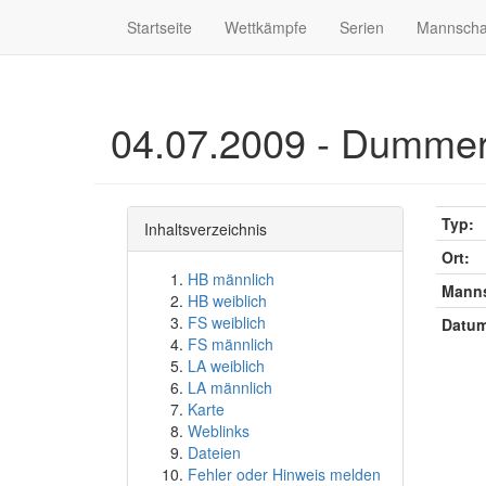
Startseite
Wettkämpfe
Serien
Mannscha
04.07.2009 - Dummer
Typ:
Inhaltsverzeichnis
Ort:
HB männlich
Manns
HB weiblich
FS weiblich
Datum
FS männlich
LA weiblich
LA männlich
Karte
Weblinks
Dateien
Fehler oder Hinweis melden