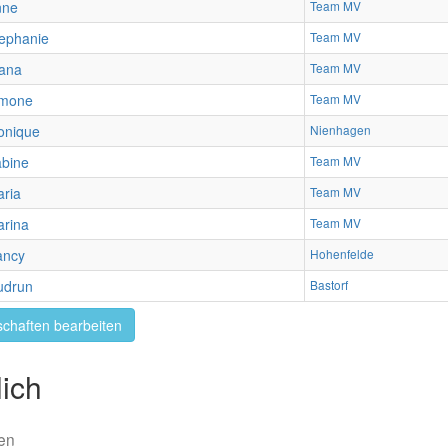
nne
Team MV
ephanie
Team MV
ana
Team MV
imone
Team MV
onique
Nienhagen
bine
Team MV
ria
Team MV
rina
Team MV
ancy
Hohenfelde
udrun
Bastorf
chaften bearbeiten
ich
en