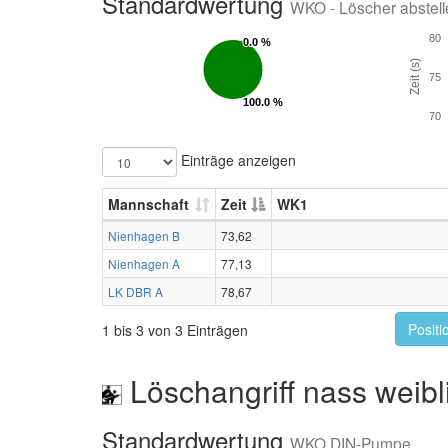
Standardwertung
WKO - Löscher abstell
80
0.0 %
0.0 %
Zeit (s)
75
100.0 %
100.0 %
70
Einträge anzeigen
Mannschaft
Zeit
WK1
Nienhagen B
73,62
Nienhagen A
77,13
LK DBR A
78,67
Positi
1 bis 3 von 3 Einträgen
Löschangriff nass weibl
Standardwertung
WKO DIN-Pumpe