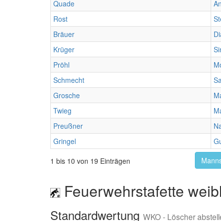
Quade
A
Rost
St
Bräuer
Di
Krüger
S
Pröhl
M
Schmecht
Sa
Grosche
Ma
Twieg
Ma
Preußner
N
Gringel
G
Manns
1 bis 10 von 19 Einträgen
Feuerwehrstafette weibl
Standardwertung
WKO - Löscher abstell