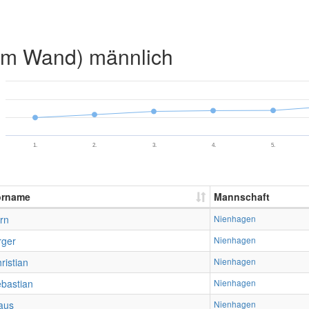
2m Wand) männlich
1.
2.
3.
4.
5.
orname
Mannschaft
rn
Nienhagen
rger
Nienhagen
ristian
Nienhagen
bastian
Nienhagen
aus
Nienhagen