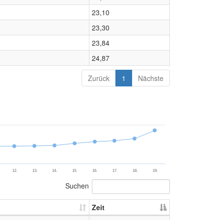
23,10
23,30
23,84
24,87
Zurück
1
Nächste
12.
13.
14.
15.
16.
17.
18.
19.
Suchen
Zeit