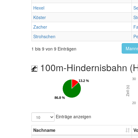
Hexel
Se
Köster
St
Zacher
Fa
Strohschen
Pe
Manns
1 bis 9 von 9 Einträgen
100m-Hindernisbahn (Hü
30
13.2 %
13.2 %
Zeit (s)
86.8 %
86.8 %
20
Einträge anzeigen
Nachname
V