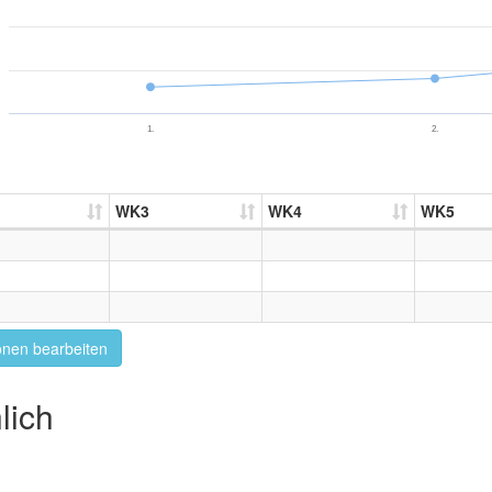
1.
2.
WK3
WK4
WK5
onen bearbeiten
lich