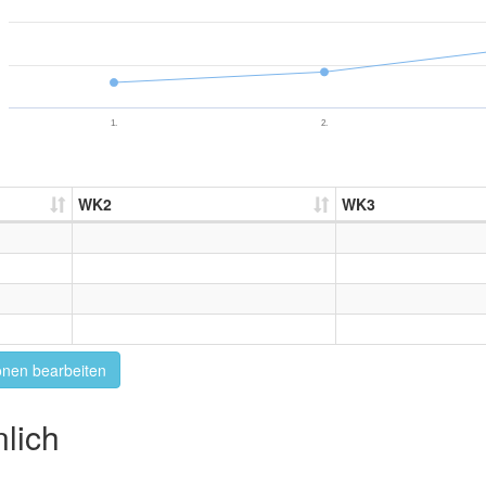
1.
2.
WK2
WK3
onen bearbeiten
lich