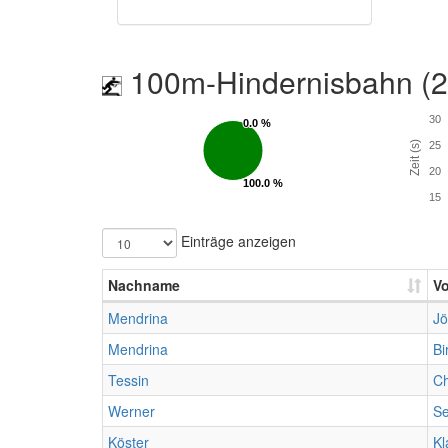
100m-Hindernisbahn (
30
0.0 %
0.0 %
Zeit (s)
25
20
100.0 %
100.0 %
15
Einträge anzeigen
Nachname
V
Mendrina
Jö
Mendrina
Bi
Tessin
Ch
Werner
Se
Köster
Kl