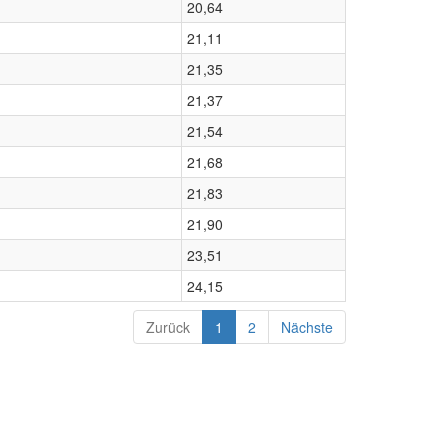
20,64
21,11
21,35
21,37
21,54
21,68
21,83
21,90
23,51
24,15
Zurück
1
2
Nächste