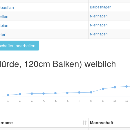
bastian
Bargeshagen
effen
Nienhagen
bian
Nienhagen
ter
Nienhagen
chaften bearbeiten
rde, 120cm Balken) weiblich
1.
2.
3.
4.
5.
6.
7.
8.
9.
10.
11.
orname
Mannschaft