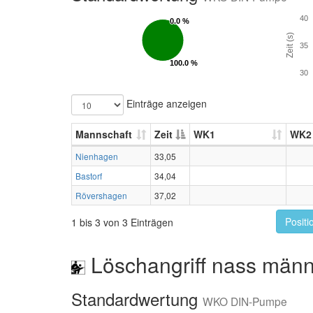
40
0.0 %
0.0 %
Zeit (s)
35
100.0 %
100.0 %
30
Einträge anzeigen
Mannschaft
Zeit
WK1
WK2
Nienhagen
33,05
Bastorf
34,04
Rövershagen
37,02
Positi
1 bis 3 von 3 Einträgen
Löschangriff nass männ
Standardwertung
WKO DIN-Pumpe