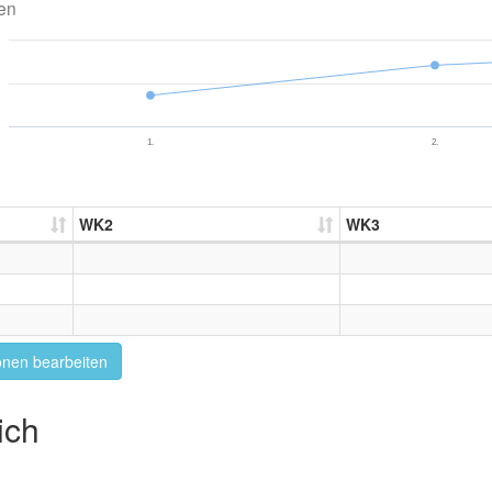
en
1.
2.
WK2
WK3
onen bearbeiten
ich