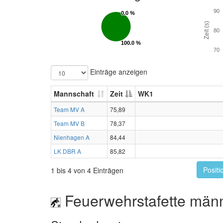
90
0.0 %
0.0 %
Zeit (s)
80
100.0 %
100.0 %
70
Einträge anzeigen
Mannschaft
Zeit
WK1
Team MV A
75,89
Team MV B
78,37
Nienhagen A
84,44
LK DBR A
85,82
Positi
1 bis 4 von 4 Einträgen
Feuerwehrstafette männ