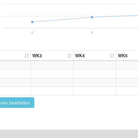
1.
2.
WK3
WK4
WK5
onen bearbeiten