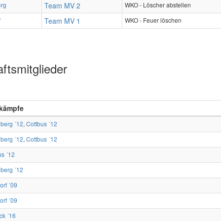
erg
Team MV 2
WKO - Löscher abstellen
f
Team MV 1
WKO - Feuer löschen
ftsmitglieder
kämpfe
nberg ´12
,
Cottbus ´12
nberg ´12
,
Cottbus ´12
us ´12
nberg ´12
orf ´09
orf ´09
ck ´16