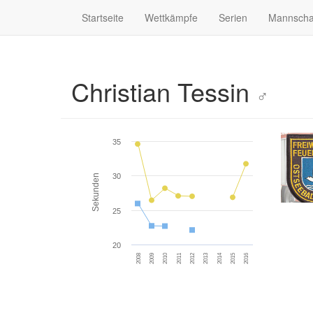
Startseite
Wettkämpfe
Serien
Mannscha
Christian Tessin
♂
35
30
Sekunden
25
20
2010
2013
2016
2008
2011
2014
2009
2012
2015