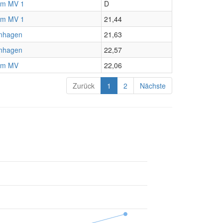
am MV 1
D
am MV 1
21,44
nhagen
21,63
nhagen
22,57
am MV
22,06
Zurück
1
2
Nächste