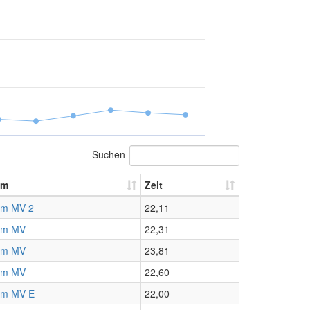
Suchen
am
Zeit
am MV 2
22,11
am MV
22,31
am MV
23,81
am MV
22,60
am MV E
22,00