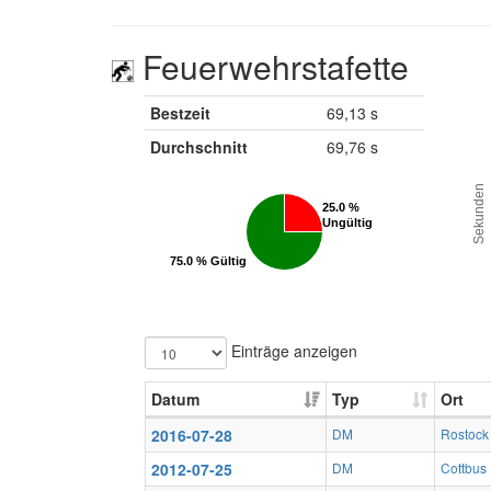
Feuerwehrstafette
Bestzeit
69,13 s
Durchschnitt
69,76 s
Sekunden
25.0 %
25.0 %
Ungültig
Ungültig
75.0 % Gültig
75.0 % Gültig
Einträge anzeigen
Datum
Typ
Ort
2016-07-28
DM
Rostock
2012-07-25
DM
Cottbus