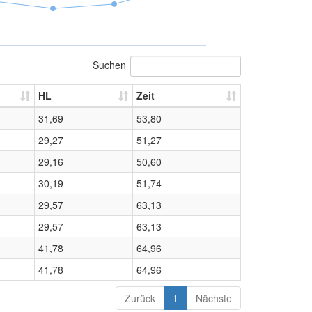
Suchen
HL
Zeit
31,69
53,80
29,27
51,27
29,16
50,60
30,19
51,74
29,57
63,13
29,57
63,13
41,78
64,96
41,78
64,96
Zurück
1
Nächste