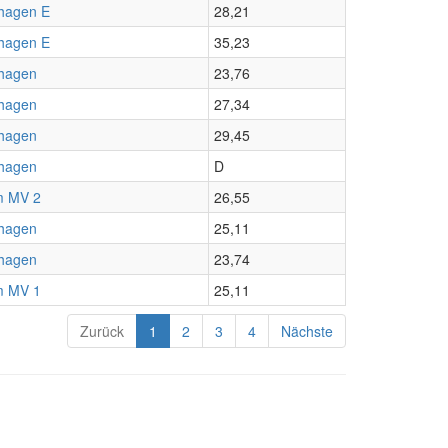
hagen E
28,21
hagen E
35,23
hagen
23,76
hagen
27,34
hagen
29,45
hagen
D
m MV 2
26,55
hagen
25,11
hagen
23,74
m MV 1
25,11
Zurück
1
2
3
4
Nächste