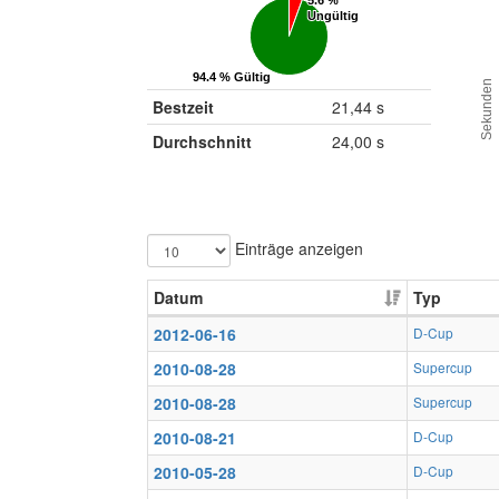
5.6 %
5.6 %
Ungültig
Ungültig
94.4 % Gültig
94.4 % Gültig
Sekunden
Bestzeit
21,44 s
Durchschnitt
24,00 s
Einträge anzeigen
Datum
Typ
2012-06-16
D-Cup
2010-08-28
Supercup
2010-08-28
Supercup
2010-08-21
D-Cup
2010-05-28
D-Cup