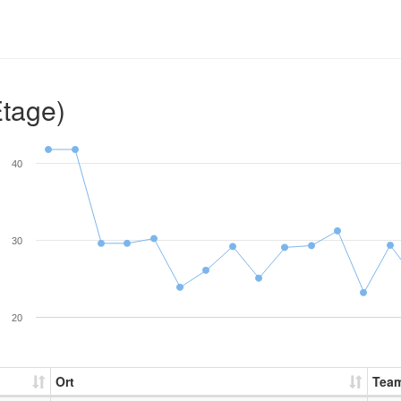
Etage)
40
30
20
Ort
Tea