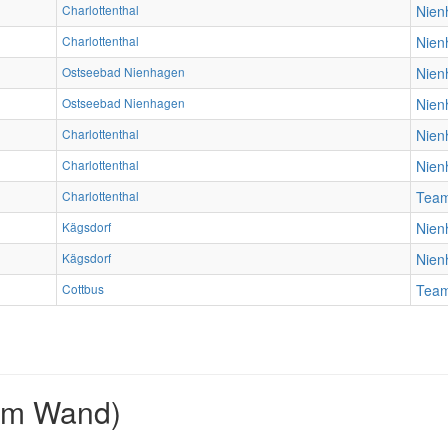
Charlottenthal
Nien
Charlottenthal
Nien
Ostseebad Nienhagen
Nien
Ostseebad Nienhagen
Nien
Charlottenthal
Nien
Charlottenthal
Nien
Charlottenthal
Tea
Kägsdorf
Nien
Kägsdorf
Nien
Cottbus
Tea
2m Wand)