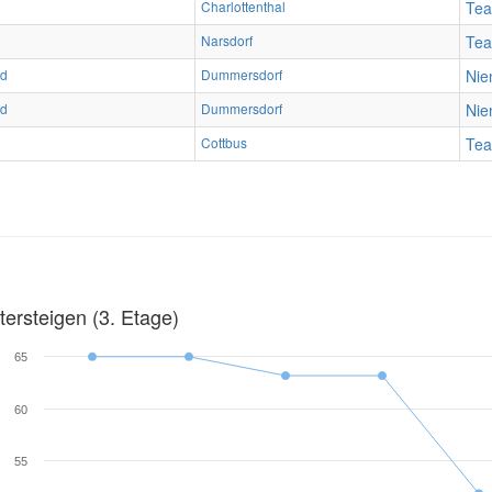
Charlottenthal
Te
Narsdorf
Te
id
Dummersdorf
Nie
id
Dummersdorf
Nie
Cottbus
Te
ersteigen (3. Etage)
65
60
55