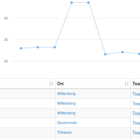
30
25
20
Ort
Te
Wittenberg
Te
Wittenberg
Te
Wittenberg
Te
Zeulenroda
Te
Tribsees
Te