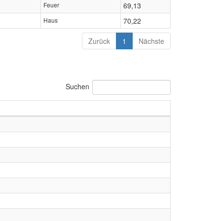
Feuer
69,13
Haus
70,22
Zurück
1
Nächste
Suchen