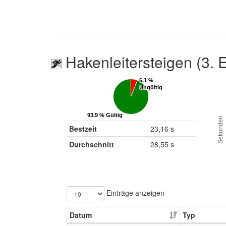
Hakenleitersteigen (3. 
6.1 %
6.1 %
Ungültig
Ungültig
93.9 % Gültig
93.9 % Gültig
Sekunden
Bestzeit
23,16 s
Durchschnitt
28,55 s
Einträge anzeigen
Datum
Typ