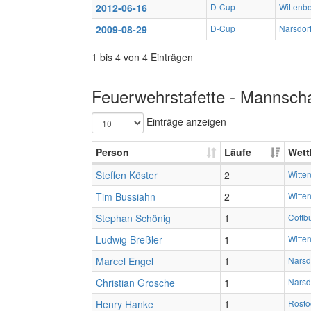
2012-06-16
D-Cup
Wittenb
2009-08-29
D-Cup
Narsdor
1 bis 4 von 4 Einträgen
Feuerwehrstafette - Mannscha
Einträge anzeigen
Person
Läufe
Wett
Steffen Köster
2
Witte
Tim Bussiahn
2
Witte
Stephan Schönig
1
Cottb
Ludwig Breßler
1
Witte
Marcel Engel
1
Narsd
Christian Grosche
1
Narsd
Henry Hanke
1
Rosto