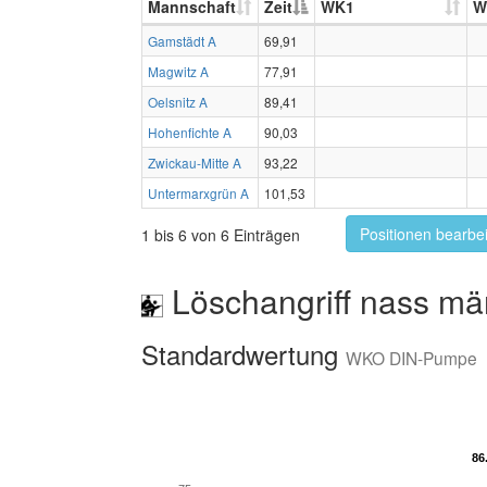
Mannschaft
Zeit
WK1
W
Gamstädt A
69,91
Magwitz A
77,91
Oelsnitz A
89,41
Hohenfichte A
90,03
Zwickau-Mitte A
93,22
Untermarxgrün A
101,53
Positionen bearbe
1 bis 6 von 6 Einträgen
Löschangriff nass mä
Standardwertung
WKO DIN-Pumpe
86
86