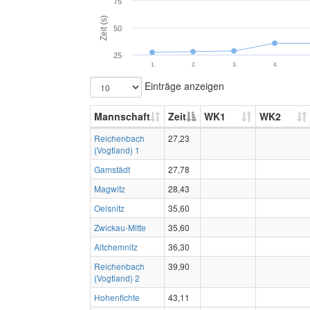
75
Zeit (s)
50
25
1.
2.
3.
4.
Einträge anzeigen
Mannschaft
Zeit
WK1
WK2
Reichenbach
27,23
(Vogtland) 1
Gamstädt
27,78
Magwitz
28,43
Oelsnitz
35,60
Zwickau-Mitte
35,60
Altchemnitz
36,30
Reichenbach
39,90
(Vogtland) 2
Hohenfichte
43,11