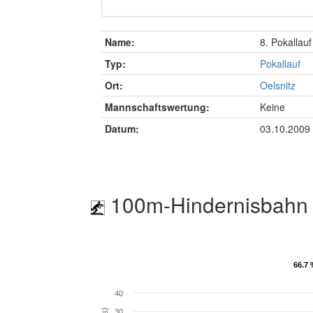
Name:
8. Pokallau
Typ:
Pokallauf
Ort:
Oelsnitz
Mannschaftswertung:
Keine
Datum:
03.10.2009
100m-Hindernisbahn 
66.7
66.7
40
30