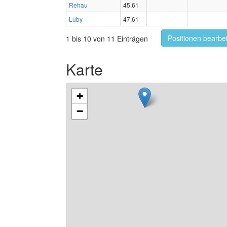
Rehau
45,61
Luby
47,61
Positionen bearbe
1 bis 10 von 11 Einträgen
Karte
+
−