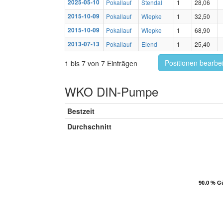
2025-05-10
Pokallauf
Stendal
1
28,06
2015-10-09
Pokallauf
Wiepke
1
32,50
2015-10-09
Pokallauf
Wiepke
1
68,90
2013-07-13
Pokallauf
Elend
1
25,40
Positionen bearbe
1 bis 7 von 7 Einträgen
WKO DIN-Pumpe
Bestzeit
Durchschnitt
90.0 % Gü
90.0 % Gü