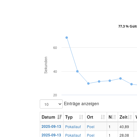
77.3 % Gült
77.3 % Gült
60
Sekunden
40
20
Einträge anzeigen
Datum
Typ
Ort
N
Zeit
2025-09-13
Pokallauf
Poel
1
40,89
2025-09-13
Pokallauf
Poel
1
28,08