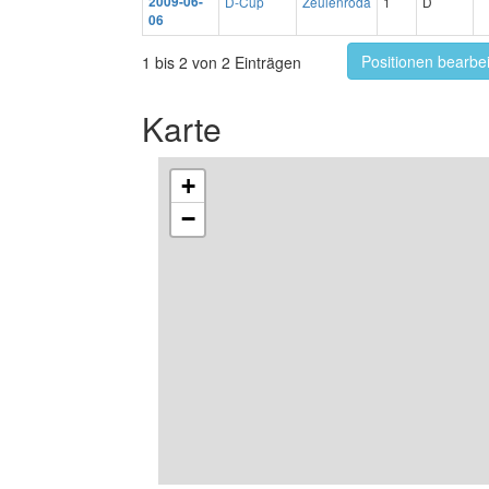
2009-06-
D-Cup
Zeulenroda
1
D
06
Positionen bearbe
1 bis 2 von 2 Einträgen
Karte
+
−