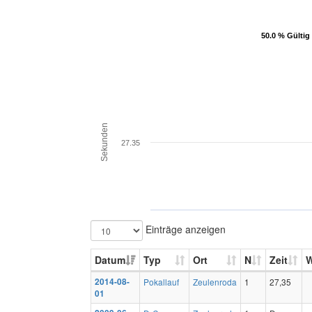
50.0 % Gültig
50.0 % Gültig
Sekunden
27.35
Einträge anzeigen
Datum
Typ
Ort
N
Zeit
2014-08-
Pokallauf
Zeulenroda
1
27,35
01