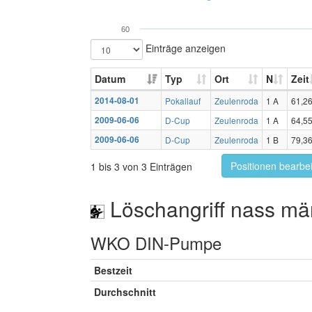
60
Einträge anzeigen
Datum
Typ
Ort
N
Zeit
2014-08-01
Pokallauf
Zeulenroda
1 A
61,2
2009-06-06
D-Cup
Zeulenroda
1 A
64,5
2009-06-06
D-Cup
Zeulenroda
1 B
79,3
Positionen bearbe
1 bis 3 von 3 Einträgen
Löschangriff nass mä
WKO DIN-Pumpe
Bestzeit
Durchschnitt